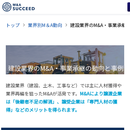
トップ
業界別M＆A動向
建設業界
のM&A・事業承継の動向と事例
建設業界（建設、土木、工事など）では主に人材獲得や
業界再編を狙ったM&Aが活発です。
M&Aにより譲渡企業
は「後継者不足の解消」、譲受企業は「専門人材の獲
得」などのメリットを得られます。