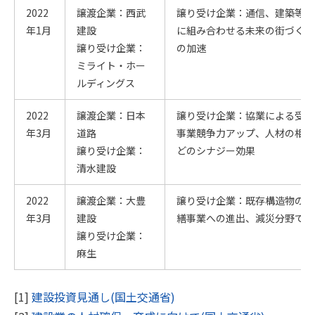
2022
譲渡企業：西武
譲り受け企業：通信、建築等を
年1月
建設
に組み合わせる未来の街づくり
譲り受け企業：
の加速
ミライト・ホー
ルディングス
2022
譲渡企業：日本
譲り受け企業：協業による受注
年3月
道路
事業競争力アップ、人材の相互
譲り受け企業：
どのシナジー効果
清水建設
2022
譲渡企業：大豊
譲り受け企業：既存構造物の維
年3月
建設
繕事業への進出、減災分野での
譲り受け企業：
麻生
[1]
建設投資見通し(国土交通省)