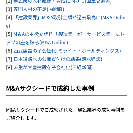
[2]
建設業の人材確保・育成に向けて(国土交通省)
[3]
専門人材の不足(内閣府)
[4]
「建設業界」M＆A取引金額が過去最高に(M&A Onlin
e)
[5]
M＆Aの主役交代!? 「製造業」が「サービス業」にト
ップの座を譲る(M&A Online)
[6]
西武建設の子会社化(ミライト・ホールディングス)
[7]
日本道路への公開買付けの結果(清水建設)
[8]
麻生が大豊建設を子会社化(日経新聞)
M&Aサクシードで成約した事例
M&Aサクシードでご成約された、
建設業界
の成功事例を
ご紹介します。