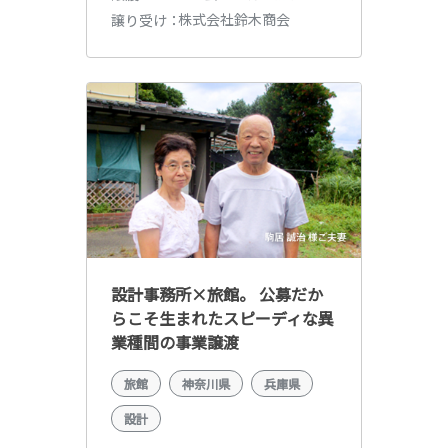
株式会社鈴木商会
譲り受け
設計事務所×旅館。 公募だか
らこそ生まれたスピーディな異
業種間の事業譲渡
旅館
神奈川県
兵庫県
設計