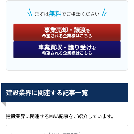
建機リース業
無料
まずは
でご相談ください
業種
建設、土木、工事業
地域
南関東地方
事業売却・譲渡
を
売上高
1億円～2億5,000万円
希望される企業様はこちら
事業買収・譲り受け
を
希望される企業様はこちら
株式譲渡
譲り受け
土木建築等請負業
建設業界
に関連する記事一覧
業種
建設、土木、工事業
地域
中部地方
売上高
10億円～25億円
建設業界
に関連するM&A記事をご紹介しています。