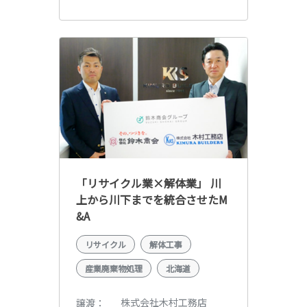
「リサイクル業×解体業」 川
上から川下までを統合させたM
&A
リサイクル
解体工事
産業廃棄物処理
北海道
株式会社木村工務店
譲渡