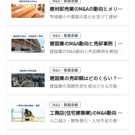
M&A・事業承継
建材卸売業のM&Aの動向とメリット、事例を解説
市場縮小や需要の変化を受けて建材卸売業（建築資材卸売業）のM&Aが活発化しています。建材卸売業の業界動向とM&A動向、売却・買収のメリット、2019年から2022年のM&A事例を徹底解説します。(執筆者：京都大学文学部卒の企業法務・金融専門ライター 相良義勝)
M&A・事業承継
建設業のM&A動向と売却事例｜相場・許認可・高く売るポイントを解説
建設業のM&A動向と売却事例を解説。人手不足・後継者不在を背景とした再編の流れ、建設業許可の承継、売却相場の考え方と高値売却のポイントを紹介します。
M&A・事業承継
建設業の売却額はどのくらい？高額で売却するポイントと注意点
建設業の高額売却を成功させる可能性を高めるためには、建設業に特有のポイントを押さえることが重要です。建設業の売却手法や売却額を左右する要因、許認可などに関する注意点をくわしく解説します。(執筆者：京都大学文学部卒の企業法務・金融専門ライター 相良義勝)
M&A・事業承継
工務店(住宅建築業)のM&A動向 事例13選
人口減少・競争激化・人材不足の影響で工務店を取り巻く経営環境は厳しさを増しており、状況打開策としてM&Aに注目が集まっています。工務店の業界動向とM&Aの動向・メリット・事例をくわしく解説します。(執筆者：京都大学文学部卒の企業法務・金融専門ライター 相良義勝)