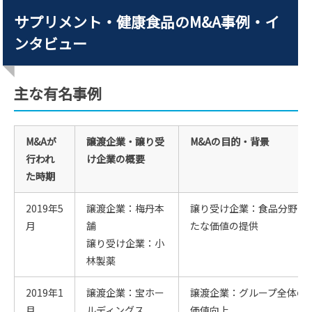
サプリメント・健康食品のM&A事例・イ
ンタビュー
主な有名事例
M&Aが
譲渡企業・譲り受
M&Aの目的・背景
行われ
け企業の概要
た時期
2019年5
譲渡企業：梅丹本
譲り受け企業：食品分野で
月
舗
たな価値の提供
譲り受け企業：小
林製薬
2019年1
譲渡企業：宝ホー
譲渡企業：グループ全体の
月
ルディングス
価値向上