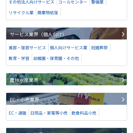
その他法人向けサービス
コールセンター
警備業
リサイクル業
廃棄物処理
サービス業界（個人向け）
美容・理容サービス
個人向けサービス業
冠婚葬祭
教育・学習
幼稚園・保育園・その他
農林水産業界
EC・小売業界
EC・通販
日用品・家電等小売
飲食料品小売