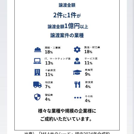
譲渡金額
2件
1件
に
が
1億円
譲渡金額
以上
譲渡案件の業種
様々な業種や規模の企業様に
ご成約いただいています。
出典）「M&Aサクシード」経由2024年全成約