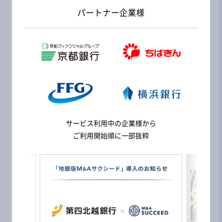
パートナー企業様
あなたに本気な買い手が見つかる
サービス利用中の企業様から
M&Aサクシード
ご利用開始順に一部抜粋
大手・優良企業
登録数
国内最大級！
の
が
｢ビズリーチ｣を運営する
全国の事業承継・
東証プライム市場
引継ぎ支援センターと
グループ企業が運営
連携中
M&A登録支援機関に
大手地域金融機関が