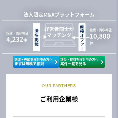
法人限定M&Aプラットフォーム
譲受・買収希望
譲渡・売却希望
10,800
4,232
件
件
譲渡・売却を検討中の方へ
譲受・買収を検討中の方へ
まずは無料で相談
案件一覧を見る
OUR PARTNERS
ご利用企業様