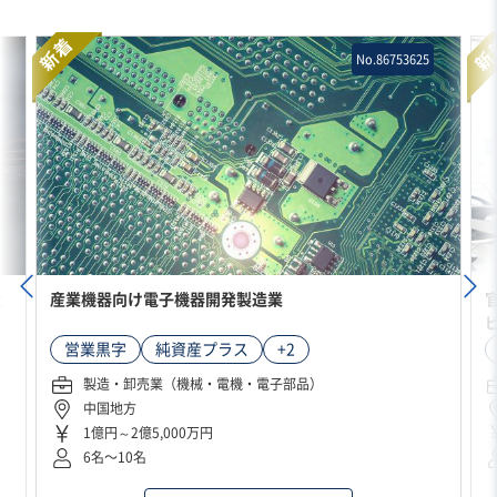
新着
新
No.86753625
社
産業機器向け電子機器開発製造業
営業黒字
純資産プラス
+2
製造・卸売業（機械・電機・電子部品）
中国地方
1億円～2億5,000万円
6名〜10名