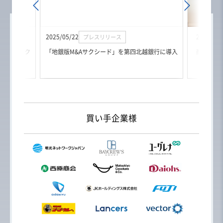
認定
利用中
2025/05/22
2025/05/
プレスリリース
版M&Aサク
「地銀版M&Aサクシード」を第四北越銀行に導入
商工組合
今すぐ
30秒
でわかります
買い手企業様
貴社に当てはまる項目
をお選びください。
貴社の価値トレンドと興味を持つ企業を確認でき
ます。
業種
選択してください
所在地
選択してください