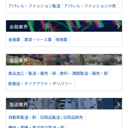
アパレル・ファッション製造
アパレル・ファッション小売
金融業界
金融業
賃貸・リース業
保険業
食品業界
食品加工・製造・販売・卸
飲料・酒類製造・販売・卸
飲食店・テイクアウト・デリバリー
製造業界
自動車製造・卸
日用品製造 / 日用品卸売
機械・電機・電子部品製造・卸