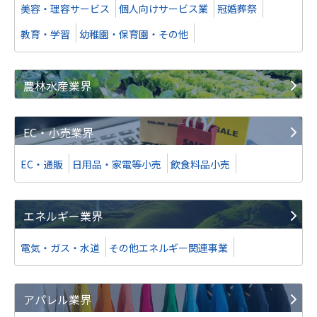
美容・理容サービス
個人向けサービス業
冠婚葬祭
教育・学習
幼稚園・保育園・その他
農林水産業界
EC・小売業界
EC・通販
日用品・家電等小売
飲食料品小売
エネルギー業界
電気・ガス・水道
その他エネルギー関連事業
アパレル業界