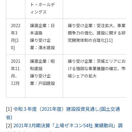
ト・ホールデ
ィングス
2022
譲渡企業：日
譲り受け企業：受注拡大、事業
年3
本道路
競争力の強化、建設に関する研
月[1
譲り受け企
究開発体制の合理化[11]
0]
業：清水建設
2021
譲渡企業：昭
譲り受け企業：茨城エリアにお
年11
和建設
ける強固な事業基盤の確立、市
月、
譲り受け企
場シェアの拡大
12月
業：戸田建設
[1]
令和３年度（2021年度）建設投資見通し(国土交通
省)
[2]
2021年3月期決算「上場ゼネコン54社 業績動向」調