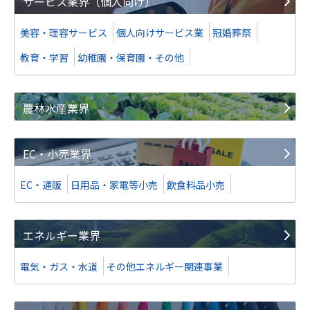
サービス業界（個人向け）
美容・理容サービス
個人向けサービス業
冠婚葬祭
教育・学習
幼稚園・保育園・その他
農林水産業界
EC・小売業界
EC・通販
日用品・家電等小売
飲食料品小売
エネルギー業界
電気・ガス・水道
その他エネルギー関連事業