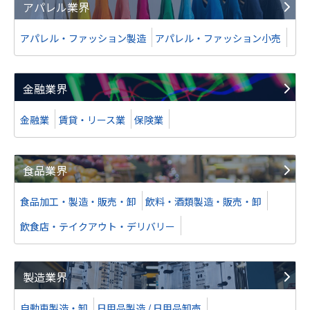
アパレル業界
アパレル・ファッション製造
アパレル・ファッション小売
金融業界
金融業
賃貸・リース業
保険業
食品業界
食品加工・製造・販売・卸
飲料・酒類製造・販売・卸
飲食店・テイクアウト・デリバリー
製造業界
自動車製造・卸
日用品製造 / 日用品卸売