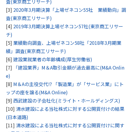
査(東京商工リサーチ)
[3]
2020年3月期決算「上場ゼネコン55社 業績動向」調
査(東京商工リサーチ)
[4]
2019年3月期決算上場ゼネコン57社(東京商工リサー
チ)
[5]
業績動向調査、上場ゼネコン58社「2018年3月期業
績」調査(東京商工リサーチ)
[6]
建設業就業者の年齢構成(厚生労働省)
[7]
「建設業界」M＆A取引金額が過去最高に(M&A Onlin
e)
[8]
M＆Aの主役交代!? 「製造業」が「サービス業」にト
ップの座を譲る(M&A Online)
[9]
西武建設の子会社化(ミライト・ホールディングス)
[10]
清水建設による当社株式に対する公開買付けの結果
(日本道路)
[11]
清水建設による当社株式に対する公開買付けに関す