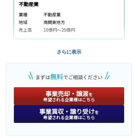
不動産業
業種
不動産業
地域
南関東地方
売上高
10億円～25億円
さらに表示
譲渡
建機リース業
無料
まずは
でご相談ください
業種
建設、土木、工事業
地域
南関東地方
事業売却・譲渡
を
売上高
1億円～2億5,000万円
希望される企業様はこちら
事業買収・譲り受け
を
希望される企業様はこちら
株式譲渡