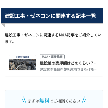
譲り受け
土木建築等請負業
建設工事・ゼネコン
に関連する記事一覧
業種
建設、土木、工事業
地域
中部地方
売上高
10億円～25億円
建設工事・ゼネコン
に関連するM&A記事をご紹介してい
ます。
M&A・事業承継
建設業の売却額はどのくらい？高額で売却するポイントと注意点
建設業の高額売却を成功させる可能性を高めるためには、建設業に特有のポイントを押さえることが重要です。建設業の売却手法や売却額を左右する要因、許認可などに関する注意点をくわしく解説します。(執筆者：京都大学文学部卒の企業法務・金融専門ライター 相良義勝)
無料
まずは
でご相談ください