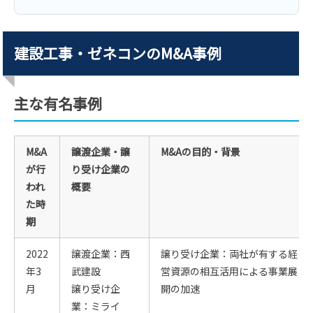
建設工事・ゼネコンのM&A事例
主な有名事例
M&A
譲渡企業・譲
M&Aの目的・背景
が行
り受け企業の
われ
概要
た時
期
2022
譲渡企業：西
譲り受け企業：両社が有する経
年3
武建設
営資源の相互活用による事業展
月
譲り受け企
開の加速
業：ミライ