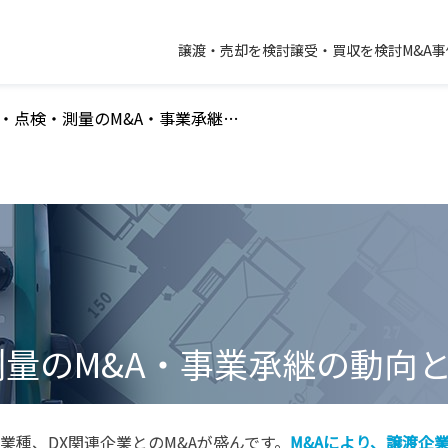
譲渡・売却を検討
譲受・買収を検討
M&A
調査・点検・測量のM&A・事業承継の動向と事例
測量
のM&A・事業承継の動向
業種、DX関連企業とのM&Aが盛んです。
M&Aにより、譲渡企