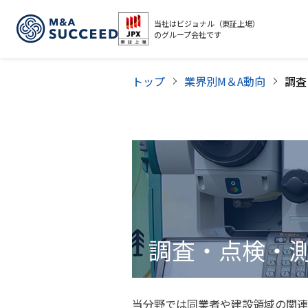
当社はビジョナル（東証上場）
のグループ会社です
トップ
業界別M＆A動向
調査・点検・
当分野では同業者や建設領域の関連