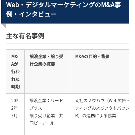
Web・デジタルマーケティングのM&A事
例・インタビュー
主な有名事例
M&
譲渡企業・譲り受
M&Aの目的・背景
Aが
け企業の概要
行わ
れた
時期
202
譲渡企業：リード
両社のノウハウ（Web広告・マ
2年
プラス
ティングおよびアウトバウンド
7月
譲り受け企業：共
R）の連携による協業
同ピーアール