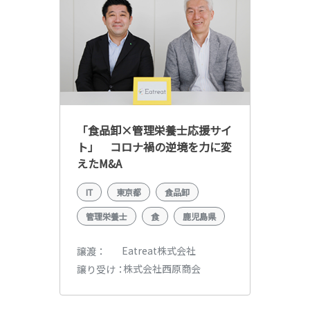
「食品卸×管理栄養士応援サイ
ト」 コロナ禍の逆境を力に変
えたM&A
IT
東京都
食品卸
管理栄養士
食
鹿児島県
Eatreat株式会社
譲渡
株式会社西原商会
譲り受け