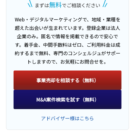
無料
まずは
でご相談ください
譲渡
Web・デジタルマーケティング
で、地域・業種を
超えた出会いが生まれています。
登録企業は法人
建設現場用製品製造
企業のみ。匿名で情報を掲載できるので安心で
業種
機械・電機・電子部品
す。
着手金、中間手数料はゼロ、ご利用料金は成
地域
南関東地方
約するまで無料、
専門のコンシェルジュがサポー
売上高
1億円～2億5,000万円
トしますので、お気軽にお問合せを。
事業譲渡
事業売却を相談する（無料）
譲り受け
M&A案件検索を試す（無料）
システム開発業等
アドバイザー様はこちら
業種
IT、WEB、通信業
地域
南関東地方