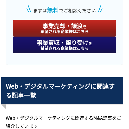
地域密着型 広告制作会社
無料
まずは
でご相談ください
業種
サービス業（法人向け）
地域
中部地方
事業売却・譲渡
を
売上高
1億円～2億5,000万円
希望される企業様はこちら
事業買収・譲り受け
を
希望される企業様はこちら
株式譲渡
譲り受け
SaaS等開発
Web・デジタルマーケティング
に関連す
業種
IT、WEB、通信業
る記事一覧
地域
南関東地方
売上高
25億円～50億円
Web・デジタルマーケティング
に関連するM&A記事をご
紹介しています。