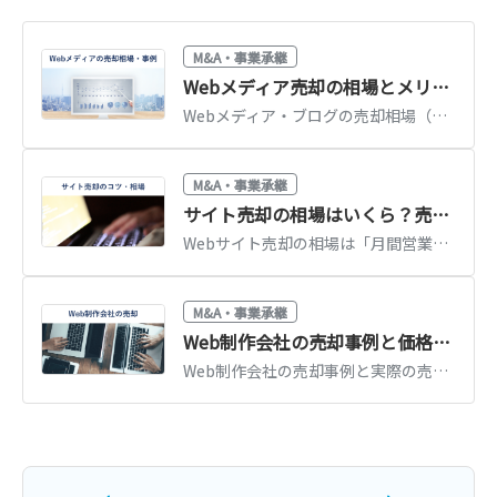
譲渡
M&A・事業承継
人事系システム コンサルティング
Webメディア売却の相場とメリット｜最新事例と高く売るポイント【2026年版】
業種
IT、WEB、通信業
Webメディア・ブログの売却相場（月間営業利益の12〜24カ月分が目安）と最新事例を解説。評価されるメディアの条件、売却の流れとメリットを紹介します。
地域
南関東地方
売上高
2億5,000万円～5億円
M&A・事業承継
サイト売却の相場はいくら？売却方法・流れ・注意点を解説【事例付】
株式譲渡
Webサイト売却の相場は「月間営業利益の12〜24カ月分」が目安です。売却の方法と流れ、高く売れるサイトの特徴、失敗しないための注意点を事例付きで解説します。
譲り受け
M&A・事業承継
Web制作会社の売却事例と価格相場｜評価されるポイント【2026年版】
情報システム開発業
Web制作会社の売却事例と実際の売却価格を紹介。制作実績・継続顧客・エンジニアが評価される仕組み、売却相場の考え方と高値売却のポイントを解説します。
業種
IT、WEB、通信業
地域
南関東地方
売上高
100億円以上