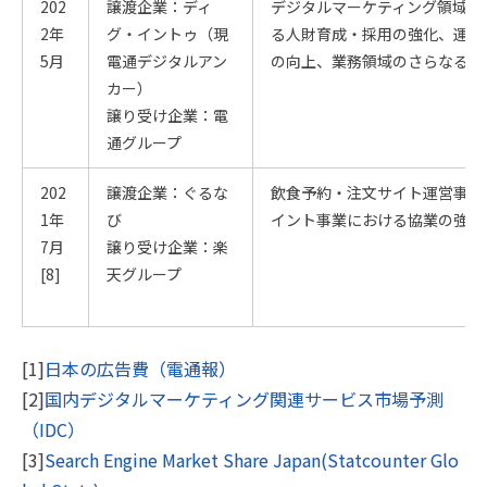
202
譲渡企業：ディ
デジタルマーケティング領域に
2年
グ・イントゥ（現
る人財育成・採用の強化、運用
5月
電通デジタルアン
の向上、業務領域のさらなる拡
カー）
譲り受け企業：電
通グループ
202
譲渡企業：ぐるな
飲食予約・注文サイト運営事業
1年
び
イント事業における協業の強化
7月
譲り受け企業：楽
[8]
天グループ
[1]
日本の広告費（電通報）
[2]
国内デジタルマーケティング関連サービス市場予測
（IDC）
[3]
Search Engine Market Share Japan(Statcounter Glo