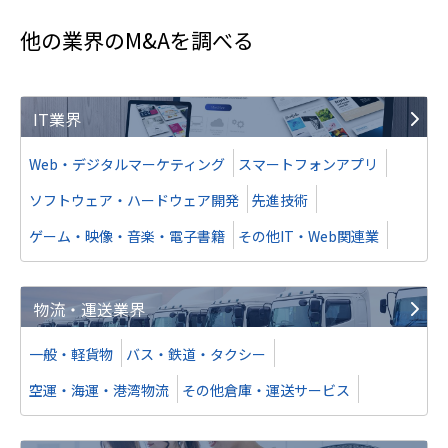
売上高
2億5,000万円～5億円
他の業界のM&Aを調べる
譲渡
IT業界
SES企業
Web・デジタルマーケティング
スマートフォンアプリ
業種
人材紹介・派遣業
ソフトウェア・ハードウェア開発
先進技術
地域
南関東地方
売上高
2億5,000万円～5億円
ゲーム・映像・音楽・電子書籍
その他IT・Web関連業
株式譲渡
物流・運送業界
一般・軽貨物
バス・鉄道・タクシー
譲り受け
空運・海運・港湾物流
その他倉庫・運送サービス
システム・アプリ等開発