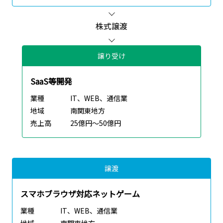
株式譲渡
譲り受け
SaaS等開発
業種
IT、WEB、通信業
地域
南関東地方
売上高
25億円～50億円
譲渡
スマホブラウザ対応ネットゲーム
業種
IT、WEB、通信業
地域
南関東地方