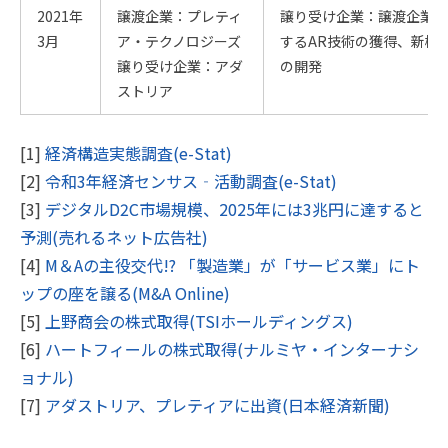
2021年
譲渡企業：プレティ
譲り受け企業：譲渡企業が
3月
ア・テクノロジーズ
するAR技術の獲得、新機
譲り受け企業：アダ
の開発
ストリア
[1]
経済構造実態調査(e-Stat)
[2]
令和3年経済センサス‐活動調査(e-Stat)
[3]
デジタルD2C市場規模、2025年には3兆円に達すると
予測(売れるネット広告社)
[4]
M＆Aの主役交代!? 「製造業」が「サービス業」にト
ップの座を譲る(M&A Online)
[5]
上野商会の株式取得(TSIホールディングス)
[6]
ハートフィールの株式取得(ナルミヤ・インターナシ
ョナル)
[7]
アダストリア、プレティアに出資(日本経済新聞)