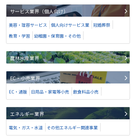
サービス業界（個人向け）
美容・理容サービス
個人向けサービス業
冠婚葬祭
教育・学習
幼稚園・保育園・その他
農林水産業界
EC・小売業界
EC・通販
日用品・家電等小売
飲食料品小売
エネルギー業界
電気・ガス・水道
その他エネルギー関連事業