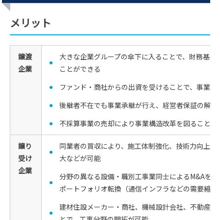
メリット
譲渡
大きな企業グループの傘下に入ることで、財務基盤
企業
ことができる
ファンド・商社からの出資を受けることで、事業拡
後継者不在でも事業承継が行え、経営者保証の解除
不採算事業の売却により事業構造改革を図ることが
譲り
同業者の買収により、施工体制強化、技術力向上、
受け
大などが可能
企業
分野の異なる設備・職別工事業同士によるM&Aを
ポートフォリオ転換（通信インフラなどの需要縮小
建材住設メーカー・商社、機械設計会社、不動産会
とで、工事分野の開拓が可能