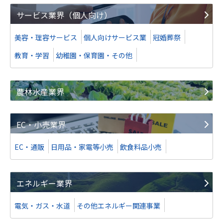
サービス業界（個人向け）
美容・理容サービス
個人向けサービス業
冠婚葬祭
教育・学習
幼稚園・保育園・その他
農林水産業界
EC・小売業界
EC・通販
日用品・家電等小売
飲食料品小売
エネルギー業界
電気・ガス・水道
その他エネルギー関連事業