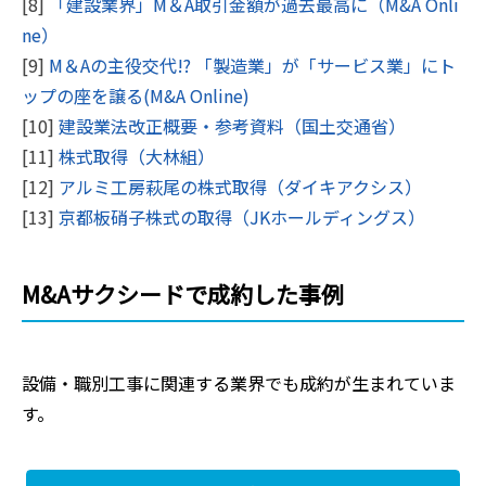
[8]
「建設業界」M＆A取引金額が過去最高に（M&A Onli
ne）
[9]
M＆Aの主役交代!? 「製造業」が「サービス業」にト
ップの座を譲る(M&A Online)
[10]
建設業法改正概要・参考資料（国土交通省）
[11]
株式取得（大林組）
[12]
アルミ工房萩尾の株式取得（ダイキアクシス）
[13]
京都板硝子株式の取得（JKホールディングス）
M&Aサクシードで成約した事例
設備・職別工事
に関連する業界でも成約が生まれていま
す。