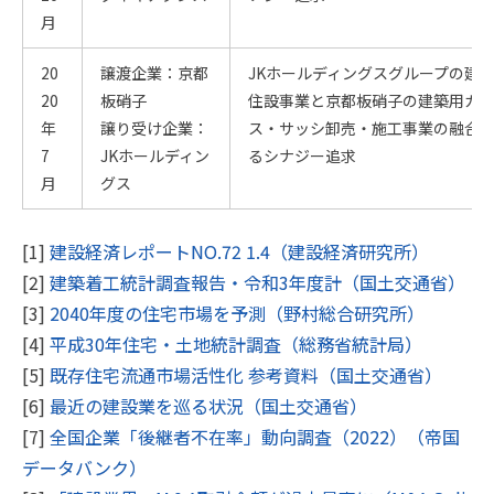
月
20
譲渡企業：京都
JKホールディングスグループの建
20
板硝子
住設事業と京都板硝子の建築用ガ
年
譲り受け企業：
ス・サッシ卸売・施工事業の融合
7
JKホールディン
るシナジー追求
月
グス
[1]
建設経済レポートNO.72 1.4（建設経済研究所）
[2]
建築着工統計調査報告・令和3年度計（国土交通省）
[3]
2040年度の住宅市場を予測（野村総合研究所）
[4]
平成30年住宅・土地統計調査（総務省統計局）
[5]
既存住宅流通市場活性化 参考資料（国土交通省）
[6]
最近の建設業を巡る状況（国土交通省）
[7]
全国企業「後継者不在率」動向調査（2022）（帝国
データバンク）