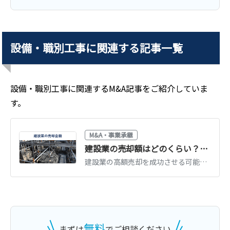
譲り受け
土木建築等請負業
設備・職別工事
に関連する記事一覧
業種
建設、土木、工事業
地域
中部地方
売上高
10億円～25億円
設備・職別工事
に関連するM&A記事をご紹介していま
す。
M&A・事業承継
建設業の売却額はどのくらい？高額で売却するポイントと注意点
建設業の高額売却を成功させる可能性を高めるためには、建設業に特有のポイントを押さえることが重要です。建設業の売却手法や売却額を左右する要因、許認可などに関する注意点をくわしく解説します。(執筆者：京都大学文学部卒の企業法務・金融専門ライター 相良義勝)
無料
まずは
でご相談ください