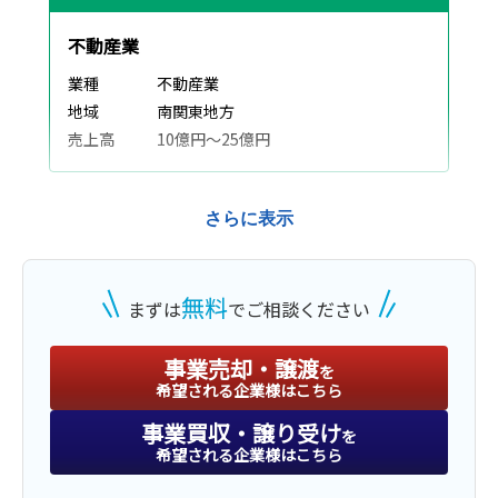
不動産業
業種
不動産業
地域
南関東地方
売上高
10億円～25億円
さらに表示
譲渡
建機リース業
無料
まずは
でご相談ください
業種
建設、土木、工事業
地域
南関東地方
事業売却・譲渡
を
売上高
1億円～2億5,000万円
希望される企業様はこちら
事業買収・譲り受け
を
希望される企業様はこちら
株式譲渡