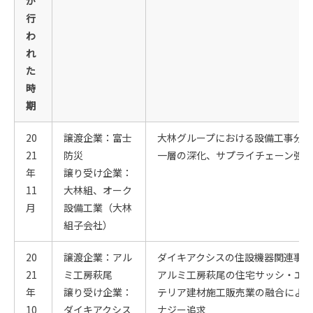
が
行
わ
れ
た
時
期
20
譲渡企業：富士
大林グループにおける設備工事分
21
防災
一層の深化、サプライチェーン強化
年
譲り受け企業：
11
大林組、オーク
月
設備工業（大林
組子会社）
20
譲渡企業：アル
ダイキアクシスの住設機器関連事
21
ミ工房萩尾
アルミ工房萩尾の住宅サッシ・エ
年
譲り受け企業：
テリア建材施工販売業の融合によ
10
ダイキアクシス
ナジー追求