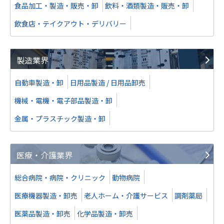
食品加工・製造・販売・卸
飲料・酒類製造・販売・卸
飲食店・テイクアウト・デリバリー
譲渡
製造業界
インバウンドPR・広告代理店
業種
サービス業（法人向け）
自動車製造・卸
日用品製造 / 日用品卸売
地域
南関東地方
機械・電機・電子部品製造・卸
売上高
1億円～2億5,000万円
金属・プラスチック製造・卸
株式譲渡
医療・介護業界
譲り受け
総合病院・病院・クリニック
動物病院
ネットワーク企画開発等
医療機器製造・卸売
老人ホーム・介護サービス
調剤薬局
業種
IT、WEB、通信業
医薬品製造・卸売
化学品製造・卸売
地域
南関東地方