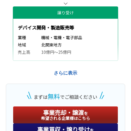
譲り受け
デバイス開発・製造販売等
業種
機械・電機・電子部品
地域
北関東地方
売上高
10億円～25億円
さらに表示
譲渡
地域密着型 広告制作会社
無料
まずは
でご相談ください
業種
サービス業（法人向け）
地域
中部地方
事業売却・譲渡
を
売上高
1億円～2億5,000万円
希望される企業様はこちら
事業買収・譲り受け
を