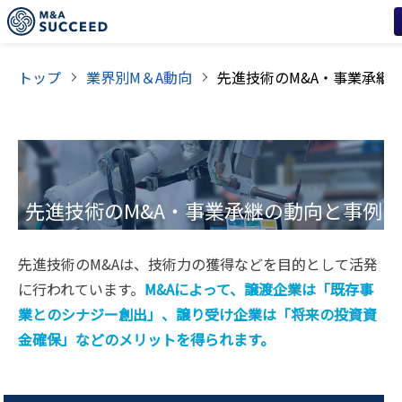
トップ
業界別M＆A動向
先進技術
のM&A・事業承継の動向と事例
先進技術のM&Aは、技術力の獲得などを目的として活発
に行われています。
M&Aによって、譲渡企業は「既存事
業とのシナジー創出」、譲り受け企業は「将来の投資資
金確保」などのメリットを得られます。