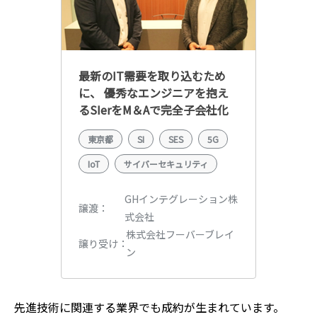
最新のIT需要を取り込むため
に、 優秀なエンジニアを抱え
るSIerをM＆Aで完全子会社化
東京都
SI
SES
5G
IoT
サイバーセキュリティ
GHインテグレーション株
譲渡
式会社
株式会社フーバーブレイ
譲り受け
ン
先進技術
に関連する業界でも成約が生まれています。