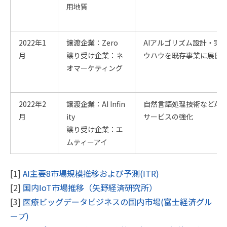
用地質
2022年1
譲渡企業：Zero
AIアルゴリズム設計・実
月
譲り受け企業：ネ
ウハウを既存事業に展開
オマーケティング
2022年2
譲渡企業：AI Infin
自然言語処理技術などAI
月
ity
サービスの強化
譲り受け企業：エ
ムティーアイ
[1]
AI主要8市場規模推移および予測(ITR)
[2]
国内IoT市場推移（矢野経済研究所）
[3]
医療ビッグデータビジネスの国内市場(富士経済グル
ープ)