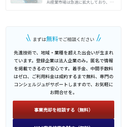
AI産業市場は急速に拡大しており、M&Aも活発です。AI産業の市場動向と、AI企業（AI関連技術・サービスを開発・提供している企業）のM&A・売却動向、メリット、近年のM&A事例を詳しく解説します。(執筆者：京都大学文学部卒の企業法務・金融専門ライター 相良義勝)
株式譲渡
譲り受け
無料
まずは
でご相談ください
情報システム開発業
先進技術
で、地域・業種を超えた出会いが生まれ
ています。
登録企業は法人企業のみ。匿名で情報
業種
IT、WEB、通信業
地域
南関東地方
を掲載できるので安心です。
着手金、中間手数料
売上高
100億円以上
はゼロ、ご利用料金は成約するまで無料、
専門の
コンシェルジュがサポートしますので、お気軽に
お問合せを。
譲渡
事業売却を相談する（無料）
建設現場用製品製造
業種
機械・電機・電子部品