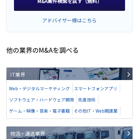
M&A案件検索を試す（無料）
地域
南関東地方
売上高
1億円～2億5,000万円
アドバイザー様はこちら
事業譲渡
他の業界のM&Aを調べる
譲り受け
システム開発業等
IT業界
業種
IT、WEB、通信業
地域
南関東地方
Web・デジタルマーケティング
スマートフォンアプリ
売上高
2億5,000万円～5億円
ソフトウェア・ハードウェア開発
先進技術
ゲーム・映像・音楽・電子書籍
その他IT・Web関連業
譲渡
物流・運送業界
SES企業