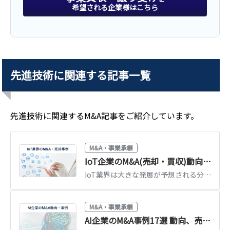
希望される企業様はこちら
株式譲渡
譲り受け
SaaS等開発
先進技術
に関連する記事一覧
業種
IT、WEB、通信業
地域
南関東地方
売上高
25億円～50億円
先進技術
に関連するM&A記事をご紹介しています。
M&A・事業承継
譲渡
IoT企業のM&A(売却・買収)動向、事例、成功のポイント
IoT業界は大きな発展が予想される分野であり、M&Aが活発に行われています。IoT業界の市場動向やM&A・売却の動向、近年の事例、成功のポイントについて、図解も交えてわかりやすく解説します。(執筆者：京都大学文学部卒の企業法務・金融専門ライター 相良義勝)
人事系システム コンサルティング
業種
IT、WEB、通信業
M&A・事業承継
地域
南関東地方
AI企業のM&A事例17選 動向、売却のメリットも徹底解説
売上高
2億5,000万円～5億円