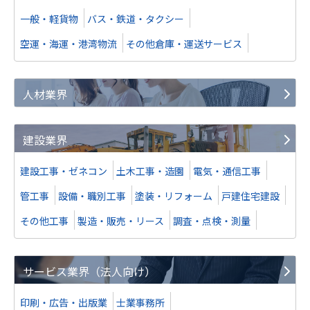
一般・軽貨物
バス・鉄道・タクシー
業種
人材紹介・派遣業
地域
南関東地方
空運・海運・港湾物流
その他倉庫・運送サービス
売上高
2億5,000万円～5億円
人材業界
株式譲渡
建設業界
譲り受け
建設工事・ゼネコン
土木工事・造園
電気・通信工事
システム・アプリ等開発
管工事
設備・職別工事
塗装・リフォーム
戸建住宅建設
業種
IT、WEB、通信業
その他工事
製造・販売・リース
調査・点検・測量
地域
南関東地方
売上高
10億円～25億円
サービス業界（法人向け）
印刷・広告・出版業
士業事務所
譲渡