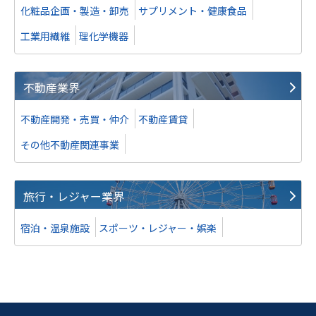
化粧品企画・製造・卸売
サプリメント・健康食品
売上高
5億円～10億円
工業用繊維
理化学機器
譲渡
不動産業界
ホームページ制作会社
不動産開発・売買・仲介
不動産賃貸
業種
サービス業（法人向け）
その他不動産関連事業
地域
近畿地方
売上高
1億円～2億5,000万円
旅行・レジャー業界
株式譲渡
宿泊・温泉施設
スポーツ・レジャー・娯楽
譲り受け
メディア運営企業