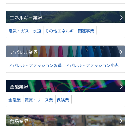
譲渡
エネルギー業界
広告制作会社
電気・ガス・水道
その他エネルギー関連事業
業種
サービス業（法人向け）
地域
南関東地方
売上高
1億円～2億5,000万円
アパレル業界
アパレル・ファッション製造
アパレル・ファッション小売
株式譲渡
金融業界
譲り受け
金融業
賃貸・リース業
保険業
不動産系メディア運営等
業種
IT、WEB、通信業
地域
南関東地方
食品業界
売上高
5億円～10億円