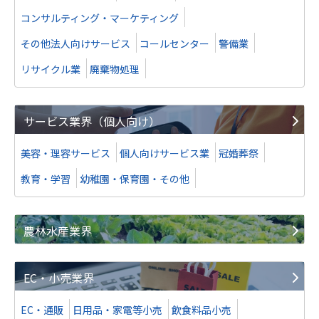
コンサルティング・マーケティング
WEBマーケティング業
その他法人向けサービス
コールセンター
警備業
業種
IT、WEB、通信業
リサイクル業
廃棄物処理
地域
南関東地方
売上高
10億円～25億円
サービス業界（個人向け）
株式譲渡
美容・理容サービス
個人向けサービス業
冠婚葬祭
教育・学習
幼稚園・保育園・その他
譲り受け
PR会社
農林水産業界
業種
サービス業（法人向け）
地域
南関東地方
EC・小売業界
売上高
25億円～50億円
EC・通販
日用品・家電等小売
飲食料品小売