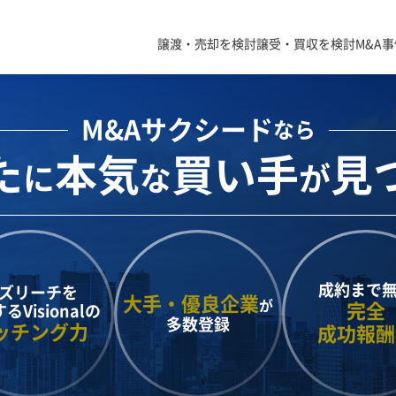
譲渡・売却を検討
譲受・買収を検討
M&A
M&Aサクシード
なら
た
本気
買い手
見
に
な
が
成約まで
ズリーチを
大手・優良企業
が
完全
する
Visionalの
多数登録
ッチング力
成功報酬