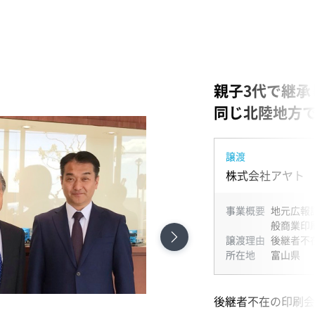
親子3代で継承
同じ北陸地方
譲渡
株式会社アヤト
事業概要
地元広報
般商業印
譲渡理由
後継者不
所在地
富山県
後継者不在の印刷会