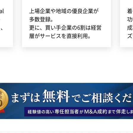
l
上場企業や地域の優良企業が
着
の
多数登録。
功
し、
更に、買い手企業の6割は経営
成
層がサービスを直接利用。
ズ