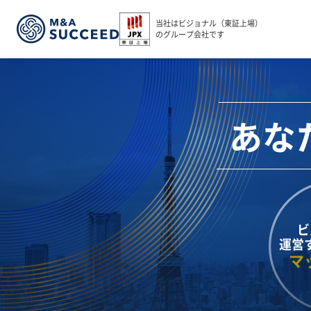
当社はビジョナル（東証上場）
のグループ会社です
あな
ビ
運営
マ