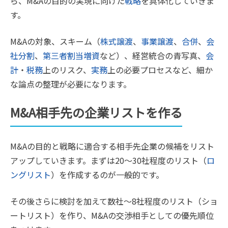
ら、M&Aの目的の実現に向けた
戦略
を具体化していきま
す。
M&Aの対象、スキーム（
株式譲渡
、
事業譲渡
、
合併
、
会
社分割
、
第三者割当増資
など）、経営統合の青写真、
会
計
・
税務
上のリスク、
実務
上の必要プロセスなど、細か
な論点の整理が必要になります。
M&A相手先の企業リストを作る
M&Aの目的と戦略に適合する相手先企業の候補をリスト
アップしていきます。まずは20～30社程度のリスト（
ロ
ングリスト
）を作成するのが一般的です。
その後さらに検討を加えて数社～8社程度のリスト（ショ
ートリスト）を作り、M&Aの交渉相手としての優先順位