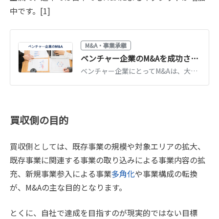
中です。[1]
M&A・事業承継
ベンチャー企業のM&Aを成功させる秘訣とは【事例12選】
ベンチャー企業にとってM&Aは、大きな戦略的意味を持ちます。ベンチャー企業にとってのM&Aの意味や近年の動向・事例、売却価格の決定方法や成功の秘訣について、図解を用いて徹底解説します。(執筆者：京都大学文学部卒の企業法務・金融専門ライター 相良義勝)
買収側の目的
買収側としては、既存事業の規模や対象エリアの拡大、
既存事業に関連する事業の取り込みによる事業内容の拡
充、新規事業参入による事業
多角化
や事業構成の転換
が、M&Aの主な目的となります。
とくに、自社で達成を目指すのが現実的ではない目標