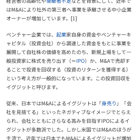
経営者の高齢化や
後継者不足
などを背景にして、近年で
はM&Aにより社外の第三者へ事業を承継させる中小企業
オーナーが増加しています。[1]
ベンチャー企業では、
起業
家自身の資金やベンチャーキ
ャピタル（投資会社）から調達した資金をもとに事業を
展開して自社株の価値を高めたのち、新規上場をして一
般投資家に株式を売り出す（＝
IPO
）か、M&Aで売却す
ることで投資を回収する（投資のリターンを獲得する）
という考え方が一般的になっています。この投資回収を
イグジットと呼びます。
従来、日本ではM&Aによるイグジットは「
身売り
」「会
社を見捨てる」といったネガティブなイメージでとらえ
られ、会社とともにさらなる高みを目指すIPOによるイ
グジットが多数派でした。しかし米国ではM&Aのほうが
主流で、近年では日本でもM&Aによるイグジットが増加