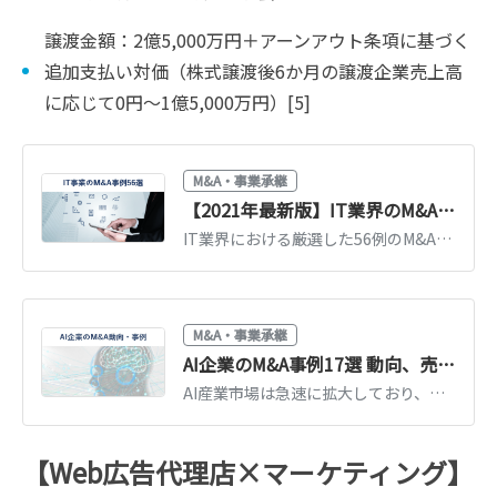
譲渡金額：2億5,000万円＋アーンアウト条項に基づく
追加支払い対価（株式譲渡後6か月の譲渡企業売上高
に応じて0円～1億5,000万円）[5]
M&A・事業承継
【2021年最新版】IT業界のM&A事例56選
IT業界における厳選した56例のM&Aについて、「2021年の最新事例」や「システム開発分野」などのジャンルに分けて解説します。 事例では売り手・買い手企業の特徴やM&Aの手法、売買価格を紹介します。（中小企業診断士 鈴木裕太 監修）
M&A・事業承継
AI企業のM&A事例17選 動向、売却のメリットも徹底解説
AI産業市場は急速に拡大しており、M&Aも活発です。AI産業の市場動向と、AI企業（AI関連技術・サービスを開発・提供している企業）のM&A・売却動向、メリット、近年のM&A事例を詳しく解説します。(執筆者：京都大学文学部卒の企業法務・金融専門ライター 相良義勝)
【Web広告代理店×マーケティング】