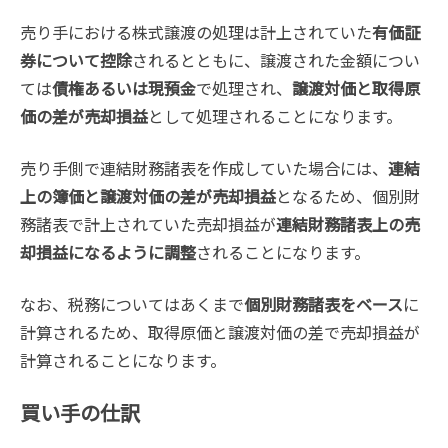
売り手における株式譲渡の処理は計上されていた
有価証
券について控除
されるとともに、譲渡された金額につい
ては
債権あるいは現預金
で処理され、
譲渡対価と取得原
価の差が売却損益
として処理されることになります。
売り手側で連結財務諸表を作成していた場合には、
連結
上の簿価と譲渡対価の差が売却損益
となるため、個別財
務諸表で計上されていた売却損益が
連結財務諸表上の売
却損益になるように調整
されることになります。
なお、税務についてはあくまで
個別財務諸表をベース
に
計算されるため、取得原価と譲渡対価の差で売却損益が
計算されることになります。
買い手の仕訳