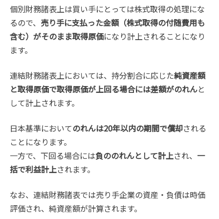
個別財務諸表上は買い手にとっては株式取得の処理にな
るので、
売り手に支払った金額（株式取得の付随費用も
含む）がそのまま取得原価
になり計上されることになり
ます。
連結財務諸表上においては、持分割合に応じた
純資産額
と取得原価で取得原価が上回る場合には差額がのれん
と
して計上されます。
日本基準において
のれんは20年以内の期間で償却
される
ことになります。
一方で、下回る場合には
負ののれんとして計上
され、
一
括で利益計上
されます。
なお、連結財務諸表では売り手企業の資産・負債は時価
評価され、純資産額が計算されます。