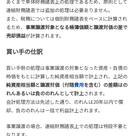
あくまで単体財務諸表上の処理であるため、原則として
連結財務諸表では追加の処理は必要ありません。
また、税務については個別財務諸表をベースに計算され
るため、
事業譲渡対象となる帳簿価額と譲渡対価の差で
売却損益
が計算されます。
買い手の仕訳
買い手側の処理は事業譲渡の対象となった資産・負債の
時価をもとに計算した純資産相当額で計上され、上記の
純資産相当額と譲渡対価（付随
費用
を含む）の差額はの
れんあるいは負ののれんとして計上
されます。
会計処理方法は先述した通り、のれんは20年以内で償
却、負ののれんは一括で利益計上されます。
事業譲渡の場合、連結財務諸表上での処理は特段不要と
なります。