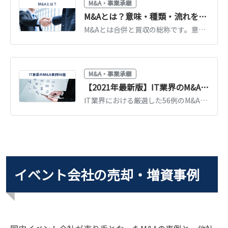
M&A・事業承継
M&Aとは？意味・種類・流れを図解でわかりやすく解説【2026年最新】
M&Aとは合併と買収の総称です。意味・目的・手法の種類・進め方の流れを図解でわかりやすく解説。中小企業の事業承継での活用や2026年の最新動向もまとめています。
M&A・事業承継
【2021年最新版】IT業界のM&A事例56選
IT業界における厳選した56例のM&Aについて、「2021年の最新事例」や「システム開発分野」などのジャンルに分けて解説します。 事例では売り手・買い手企業の特徴やM&Aの手法、売買価格を紹介します。（中小企業診断士 鈴木裕太 監修）
イベント会社の売却・増資事例