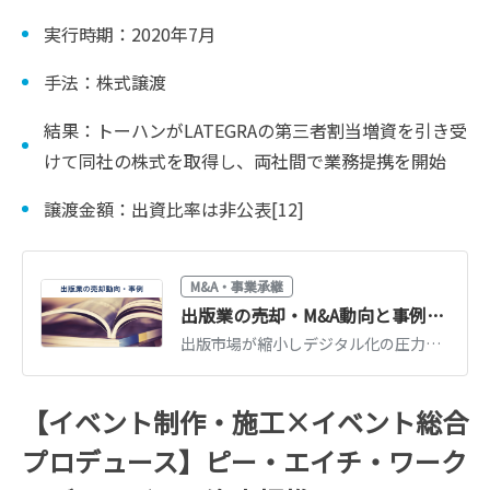
実行時期：2020年7月
手法：株式譲渡
結果：トーハンがLATEGRAの第三者割当増資を引き受
けて同社の株式を取得し、両社間で業務提携を開始
譲渡金額：出資比率は非公表[12]
M&A・事業承継
出版業の売却・M&A動向と事例12選
出版市場が縮小しデジタル化の圧力が高まるなか、中小規模の出版社による売却が活発に行われています。出版業界の現況と出版業売却のメリット、売却動向、近年の売却・M&A事例などをくわしく解説します。(執筆者：京都大学文学部卒の企業法務・金融専門ライター 相良義勝)
【イベント制作・施工×イベント総合
プロデュース】ピー・エイチ・ワーク