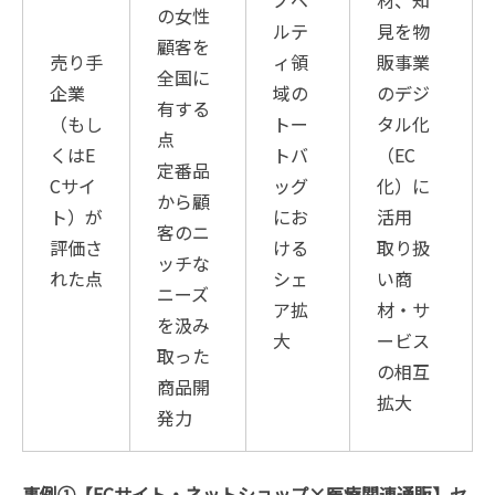
ノベ
材、知
の女性
ルテ
見を物
顧客を
売り手
ィ領
販事業
全国に
企業
域の
のデジ
有する
（もし
トー
タル化
点
くはE
トバ
（EC
定番品
Cサイ
ッグ
化）に
から顧
ト）が
にお
活用
客のニ
評価さ
ける
取り扱
ッチな
れた点
シェ
い商
ニーズ
ア拡
材・サ
を汲み
大
ービス
取った
の相互
商品開
拡大
発力
事例①【ECサイト・ネットショップ×医療関連通販】セ