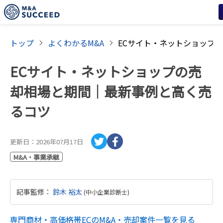
トップ
よくわかるM&A
ECサイト・ネットショップの売
却相場と期間｜最新事例と高く売
るコツ
更新日：
2026年07月17日
M&A・事業承継
記事監修
：
鈴木 裕太
(
中小企業診断士
)
専門商材・高価格帯EC
のM&A・売却案件一覧を見る