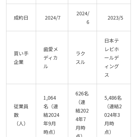
2024/
成約日
2024/7
2023/5
6
日本テ
歯愛メ
レビホ
買い手
ラク
ディカ
ールデ
企業
スル
ル
ィング
ス
626名
1,064
5,486名
（連
従業員
名（連
（連結2
結202
数
結2024
024年3
4年7
（人）
年9月
月時
月時
時点）
点）
点）