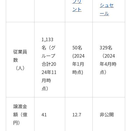
プリ
シュセ
ント
ール
1,133
名（グ
50名
329名
従業員
ループ
(2024
（2024
数
合計20
年1月
年4月時
（人）
24年11
時点)
点）
月時
点）
譲渡金
額（億
41
12.7
非公開
円）