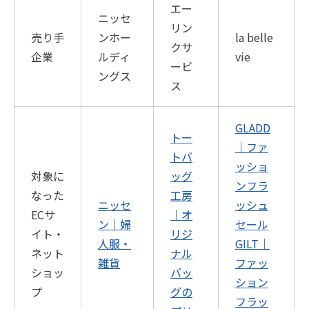
エー
ニッセ
リン
売り手
ンホー
la belle
クサ
企業
ルディ
vie
ービ
ングス
ス
GLADD
トー
｜ファ
トバ
ッショ
対象に
ッグ
ンフラ
なった
工房
ニッセ
ッシュ
ECサ
｜オ
ン｜婦
セール
イト・
リジ
人服・
GILT｜
ネット
ナル
雑貨
ファッ
ショッ
バッ
ション
プ
グの
フラッ