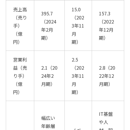
売上高
15.0
395.7
157.3
（売り
（202
（2024
（2022
手）
3年11
年2月
年12月
（億
月
期）
期）
円）
期）
営業利
2.5
益（売
2.1（20
（202
2.8（20
り手）
24年2
3年11
22年12
（億
月期）
月
月期）
円）
期）
IT基盤
幅広い
や人
年齢層