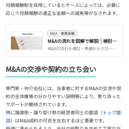
月額報酬制を採用しているとケースによっては、必要に
応じて月額報酬の適正な金額への減免等がなされます。
M&A・事業承継
M&Aの流れを図解で解説｜検討からクロージング・PMIまでの進め方【売り手・買い手別】
M&Aの流れを検討・準備からクロージング、PMIまで図解で解説。売り手・買い手それぞれの進め方、基本合意・DD・最終契約の要点が一読でわかります。
M&Aの交渉や契約の立ち会い
専門家・仲介会社には、当事者に対するM&Aの交渉や契
約の全体像等の分かりやすい説明等により、寄り添った
サポートが期待されています。
特に譲渡側・譲り受け側の経営者同士の面談（
トップ面
談
）はM&A成約の可否を左右するほど重要です。
円滑に進められるよう、当日の段取りを含めて丁寧なサ