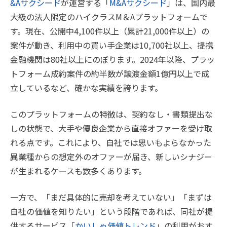
&Aサクシード
が運営する「
M&Aサクシード
」は、国内最
大級の法人限定のハイクラスM＆Aプラットフォームで
す。現在、公開中4,100件以上（累計21,000件以上）の
案件が動き、利用中の買い手企業は10,700社以上、提携
金融機関は80社以上にのぼります。2024年以降、プラッ
トフォーム成約案件の約半数が譲渡金額1億円以上で成
立しているなど、確かな実績を誇ります。
このプラットフォームの特徴は、契約なし・書類提出な
しの状態で、大手や優良企業から直接オファーを受け取
れる点です。これにより、自社では思いもよらなかった
異業種からの想定外のオファーが届き、新しいシナジー
が生まれるケースも数多くあります。
一方で、「まだ具体的に売却を考えていない」「まずは
自社の価値を知りたい」という段階であれば、同社が提
供するサービス「
かいしゃ価値トレンド
」の利用がおす