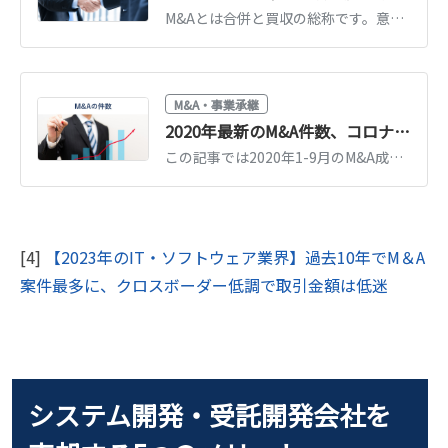
M&Aとは合併と買収の総称です。意味・目的・手法の種類・進め方の流れを図解でわかりやすく解説。中小企業の事業承継での活用や2026年の最新動向もまとめています。
M&A・事業承継
2020年最新のM&A件数、コロナ禍以降の推移を振り返る
この記事では2020年1-9月のM&A成約件数や譲渡金額の推移を紹介します。2019年に譲渡金額の大きかったM&A取引ランキングや、自社の事業売却を検討する会社の経営者が、コロナ禍で下した決断も紹介します。
[4]
【2023年のIT・ソフトウェア業界】過去10年でM＆A
案件最多に、クロスボーダー低調で取引金額は低迷
システム開発・受託開発会社を