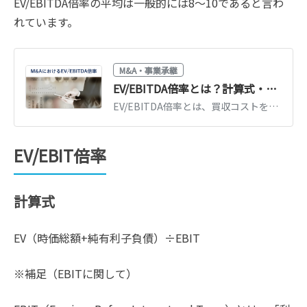
EV/EBITDA倍率の平均は一般的には8～10であると言わ
れています。
M&A・事業承継
EV/EBITDA倍率とは？計算式・目安は何倍か・計算例【公認会計士監修】
EV/EBITDA倍率とは、買収コストを何年分の利益で回収できるかを示す指標です。計算式と計算例、上場企業の平均8〜10倍・中小企業の目安を公認会計士監修で解説します。
EV/EBIT倍率
計算式
EV（時価総額+純有利子負債）÷EBIT
※補足（EBITに関して）