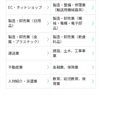
製造・整備・修理業
EC・ネットショップ
（輸送用機械器具）
製造・卸売業（機
製造・卸売業（日用
械・電機・電子部
品）
品）
製造・卸売業（金
製造・卸売業（飲食
属・プラスチック）
料品）
建設、土木、工事事
運送業
業
不動産業
金融業、保険業
教育、幼児教育、保
人材紹介・派遣業
育業