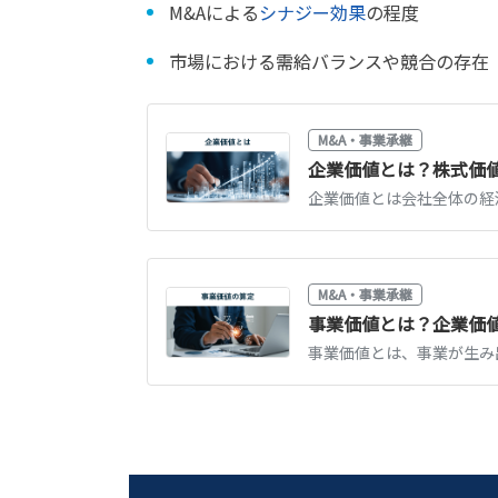
M&Aによる
シナジー効果
の程度
市場における需給バランスや競合の存在
M&A・事業承継
企業価値とは？株式価
M&A・事業承継
事業価値とは？企業価