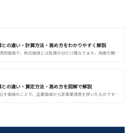
値との違い・計算方法・高め方をわかりやすく解説
企業価値とは会社全体の経済的価値で、株式価値とは負債の分だけ異なります。両者の関係と計算方法（DCF法・マルチプル法等）、企業価値を高める戦略を解説します。
値との違い・算定方法・高め方を図解で解説
事業価値とは、事業が生み出す価値のことで、企業価値から非事業資産を除いたものです。企業価値・株式価値との関係、算定方法、事業価値を高める方法を図解で解説します。