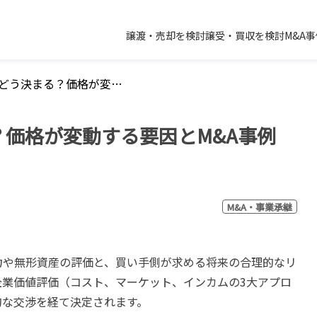
譲渡・売却を検討
譲受・買収を検討
M&A
事業の値段はどう決まる？価格が変動する要因とM&A事例【2026年版】
価格が変動する要因とM&A事例
M&A・事業承継
力や無形資産の評価と、買い手側が求める将来の合理的なリ
企業価値評価（コスト、マーケット、インカムの3大アプロ
的な交渉を経て決定されます。