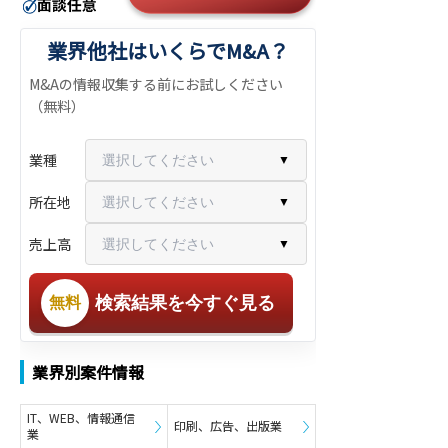
業界他社はいくらでM&A？
M&Aの情報収集する前にお試しください
（無料）
業種
選択してください
▼
所在地
選択してください
▼
売上高
選択してください
▼
検索結果を今すぐ見る
無料
業界別案件情報
IT、WEB、情報通信
印刷、広告、出版業
業