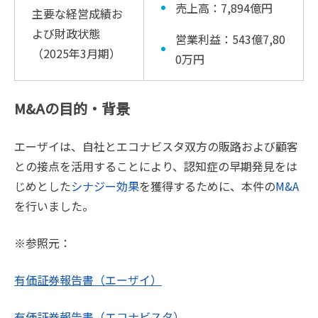
売上高：7,894億円
主要な経営成績お
よび財政状態
営業利益：543億7,80
（2025年3月期）
0万円
M&Aの目的・背景
エーザイは、自社とエコナビスタ双方の販路および顧客
との接点を活用することにより、認知症の早期発見をは
じめとした
シナジー効果
を獲得するために、本件の
M&A
を行いました。
※参照元：
有価証券報告書（エーザイ）
有価証券報告書（エコナビスタ）