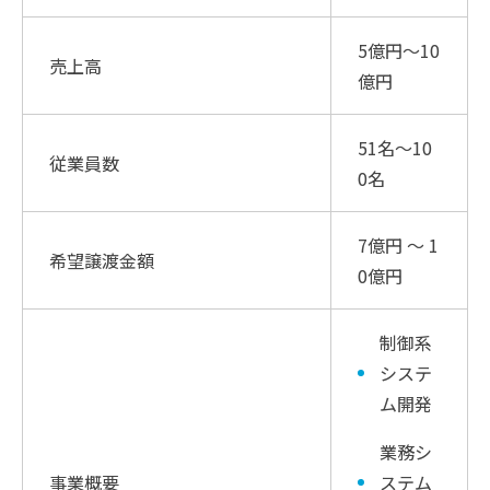
5億円～10
売上高
億円
51名〜10
従業員数
0名
7億円 〜 1
希望譲渡金額
0億円
制御系
システ
ム開発
業務シ
事業概要
ステム