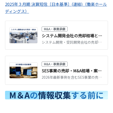
2025年３月期 決算短信〔日本基準〕(連結)（働楽ホール
ディングス）
M&A・事業承継
システム開発会社の売却相場とM&A事例｜受託開発の評価ポイント
システム開発・受託開発会社の売却相場（営業利益の倍率＋エンジニア価値）と最新M&A事例を解説。評価されやすい会社の特徴、売却の進め方を紹介します。
M&A・事業承継
SES事業の売却・M&A相場・案件一覧【2025年最新事例あり】
2026年最新事例を含むSES事業の売却・M&A事例37例や、売却価格の相場、SESの事業売却で得られるメリットや注意点、高値売却の可能性を高めるポイントなどを解説します。 また、弊社オリジナルのSES事業会社のM&A・売却案件一覧も紹介しております。