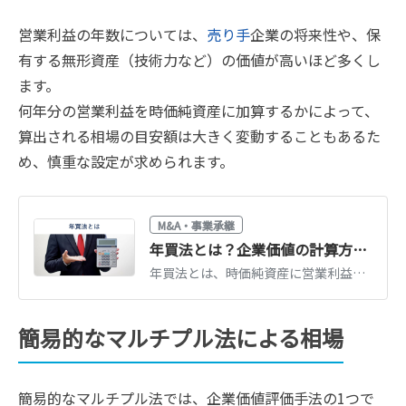
営業利益の年数については、
売り手
企業の将来性や、保
有する無形資産（技術力など）の価値が高いほど多くし
ます。
何年分の営業利益を時価純資産に加算するかによって、
算出される相場の目安額は大きく変動することもあるた
め、慎重な設定が求められます。
M&A・事業承継
年買法とは？企業価値の計算方法やメリットを図解で詳しく解説
年買法とは、時価純資産に営業利益の3〜5年分を加算して買収額を求める方法です。営業利益は営業権を表し、年数は将来性を基に決定します。公認会計士が、年買法の計算式やメリット・デメリットを解説します。（公認会計士 前田 樹 監修）
簡易的なマルチプル法による相場
簡易的なマルチプル法では、企業価値評価手法の1つで