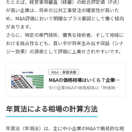
たとえば、経営事項審査（経審）の総合評定値（P点）
が高い企業は、将来の公共工事受注の確実性が高いた
め、M&A評価において明確なプラス要因として働く傾向
があります。
さらに、特定の専門技術、優秀な技術者、そして地域に
おける独占性なども、買い手が将来生み出す収益（シナ
ジー効果）の源泉として評価に上乗せされやすいです。
M&A・事業承継
M&Aの価格相場はいくら？企業価値の算定方法と価格を高めるポイント
中小企業M&Aの価格相場は「時価純資産＋営業利益2〜5年分」が目安です。企業価値算定の3つの方法、業種・規模別の相場観、売却価格を高めるポイントを解説します。
年買法による相場の計算方法
年買法（年倍法）は、主に中小企業のM&Aで簡易的な相