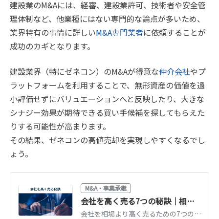
建設業のM&Aには、経審、建設業許可、技術者や安全管
理体制など、他業種にはない専門的な論点が多いため、
業界特有の事情に詳しい
M&A専門業者
に依頼することが
成功のカギとなります。
建設業界（特にゼネコン）のM&Aが得意な
仲介会社
やプ
ラットフォームを利用することで、無形資産の価値を過
小評価せずにバリュエーションへと反映したり、大きな
シナジー効果が期待できる買い手候補を探してもらえた
りする可能性が高まります。
その結果、ゼネコンの高値売却を実現しやすくなるでし
ょう。
M&A・事業承継
会社を高く売る7つの秘訣｜相場の考え方と価格の決まり方を解説
会社を相場より高く売るための7つの秘訣を解説。価格が決まる仕組み、買い手が評価するポイント（利益・独自性・組織）、売却前1〜2年でできる磨き上げを紹介します。