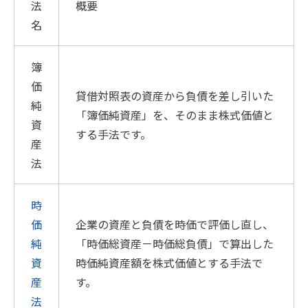
法
概要
名
簿
価
貸借対照表の資産から負債を差し引いた
純
「簿価純資産」を、そのまま株式価値と
資
する手法です。
産
法
時
価
企業の資産と負債を時価で評価し直し、
純
「時価総資産－時価総負債」で算出した
資
時価純資産額を株式価値とする手法で
産
す。
法