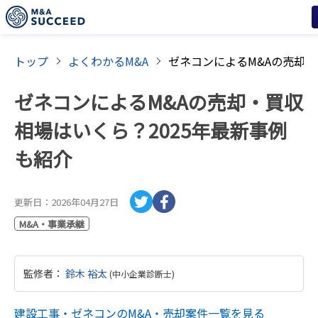
トップ
よくわかるM&A
ゼネコンによるM&Aの売却・買収
相場はいくら？2025年最新事例
も紹介
更新日：
2026年04月27日
M&A・事業承継
監修者
：
鈴木 裕太
(
中小企業診断士
)
建設工事・ゼネコン
のM&A・売却案件一覧を見る