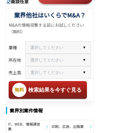
業界他社はいくらでM&A？
M&Aの情報収集する前にお試しください
（無料）
業種
選択してください
▼
所在地
選択してください
▼
売上高
選択してください
▼
検索結果を今すぐ見る
無料
業界別案件情報
IT、WEB、情報通信
印刷、広告、出版業
業