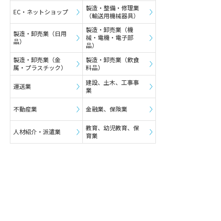
製造・整備・修理業
EC・ネットショップ
（輸送用機械器具）
製造・卸売業（機
製造・卸売業（日用
械・電機・電子部
品）
品）
製造・卸売業（金
製造・卸売業（飲食
属・プラスチック）
料品）
建設、土木、工事事
運送業
業
不動産業
金融業、保険業
教育、幼児教育、保
人材紹介・派遣業
育業