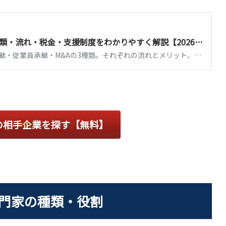
事業承継とは？方法3種類・流れ・税金・支援制度をわかりやすく解説【2026年版】
事業承継の方法は親族内承継・従業員承継・M&Aの3種類。それぞれの流れとメリット、事業承継税制・補助金など2026年時点の支援制度、かかる税金を図解で解説します。
の相手企業を探す【無料】
門家の種類・役割