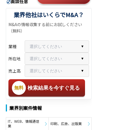
業界他社はいくらでM&A？
M&Aの情報収集する前にお試しください
（無料）
業種
選択してください
▼
所在地
選択してください
▼
売上高
選択してください
▼
検索結果を今すぐ見る
無料
業界別案件情報
IT、WEB、情報通信
印刷、広告、出版業
業