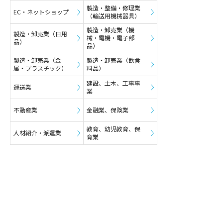
製造・整備・修理業
EC・ネットショップ
（輸送用機械器具）
製造・卸売業（機
製造・卸売業（日用
械・電機・電子部
品）
品）
製造・卸売業（金
製造・卸売業（飲食
属・プラスチック）
料品）
建設、土木、工事事
運送業
業
不動産業
金融業、保険業
教育、幼児教育、保
人材紹介・派遣業
育業