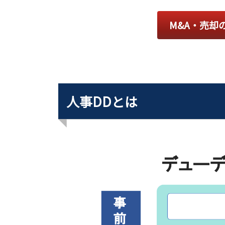
M&A・売却
人事DDとは