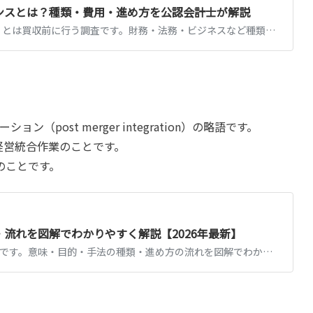
ェンスとは？種類・費用・進め方を公認会計士が解説
デューデリジェンス（DD）とは買収前に行う調査です。財務・法務・ビジネスなど種類別の調査項目、費用相場、進め方と期間、中小M&Aでの実務ポイントを公認会計士が解説します。
post merger integration）の略語です。
経営統合作業のことです。
Iのことです。
・流れを図解でわかりやすく解説【2026年最新】
M&Aとは合併と買収の総称です。意味・目的・手法の種類・進め方の流れを図解でわかりやすく解説。中小企業の事業承継での活用や2026年の最新動向もまとめています。