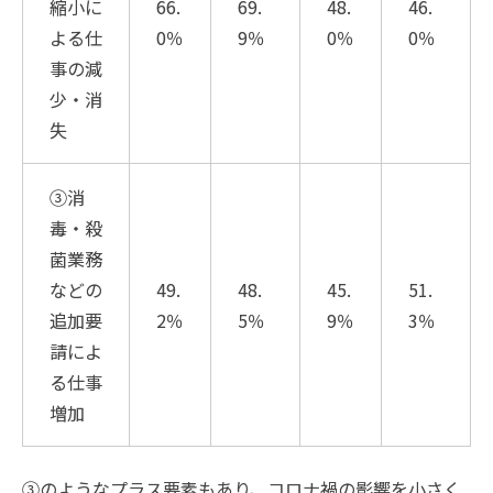
縮小に
66.
69.
48.
46.
よる仕
0％
9％
0％
0％
事の減
少・消
失
③消
毒・殺
菌業務
などの
49.
48.
45.
51.
追加要
2％
5％
9％
3％
請によ
る仕事
増加
③のようなプラス要素もあり、コロナ禍の影響を小さく