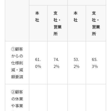
本
支
本
支
社
社・
社
社・
営業
営業
所
所
①顧客
からの
61.
74.
53.
65.
仕様削
0％
2％
2％
3％
減・減
額要請
②顧客
の休業
や事業