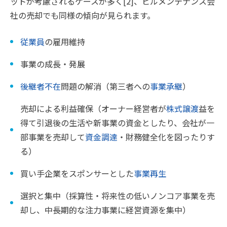
ットが考慮されるケースが多く[2]、ビルメンテナンス会
社の売却でも同様の傾向が見られます。
従業員
の雇用維持
事業の成長・発展
後継者不在
問題の解消（第三者への
事業承継
）
売却による利益確保（オーナー経営者が
株式譲渡
益を
得て引退後の生活や新事業の資金としたり、会社が一
部事業を売却して
資金調達
・財務健全化を図ったりす
る）
買い手企業をスポンサーとした
事業再生
選択と集中（採算性・将来性の低いノンコア事業を売
却し、中長期的な注力事業に経営資源を集中）