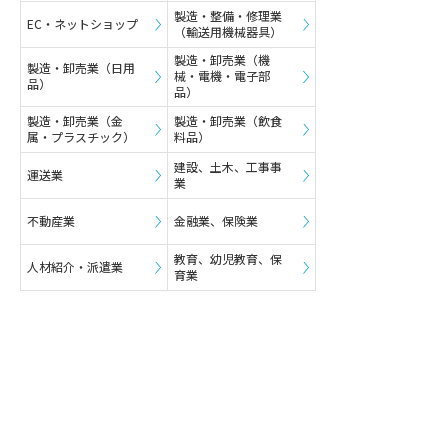
製造・整備・修理業
EC・ネットショップ
（輸送用機械器具）
製造・卸売業（機
製造・卸売業（日用
械・電機・電子部
品）
品）
製造・卸売業（金
製造・卸売業（飲食
属・プラスチック）
料品）
建設、土木、工事事
運送業
業
不動産業
金融業、保険業
教育、幼児教育、保
人材紹介・派遣業
育業