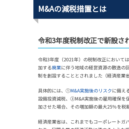
M&Aの減税措置とは
令和3年度税制改正で新設さ
令和3年度（2021年）の税制改正において
加する
廃業
に伴う地域の経営資源の散逸の
制を創設することとされました（経済産業省）
具体的には、①
M&A実施後のリスク
に備え
設備投資減税、③M&A実施後の雇用確保を
加させた場合、その増加額の最大25％を税
経済産業省は、これまでもコーポレートガ