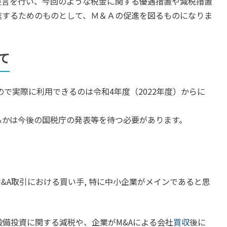
提言を行い、今回のような税金に関する優遇措置や減税措置
進するためのものとして、Ｍ＆Ａの促進を図るものになりま
て
ので実際に利用できるのは令和4年度（2022年度）からに
るかは今後の国税庁の発表等を待つ必要があります。
&A取引における買い手, 特に中小企業がメインであると思
設備投資に関する減税や、企業がM&Aによる会社
買収
後に