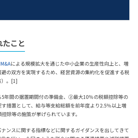
れたこと
は
M&A
による規模拡大を通じた中小企業の生産性向上と、増
回避の双方を実現するため、経営資源の集約化を促進する税
。[1]
る5年間の据置期間付の準備金、②最大10％の税額控除等の
促す措置として、給与等支給総額を前年度より2.5％以上増
額控除等の施策が挙げられています。
バナンスに関する指標などに関するガイダンスを出してきて