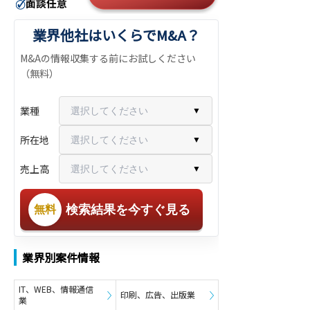
業界他社はいくらでM&A？
M&Aの情報収集する前にお試しください
（無料）
業種
選択してください
▼
所在地
選択してください
▼
売上高
選択してください
▼
検索結果を今すぐ見る
無料
業界別案件情報
IT、WEB、情報通信
印刷、広告、出版業
業