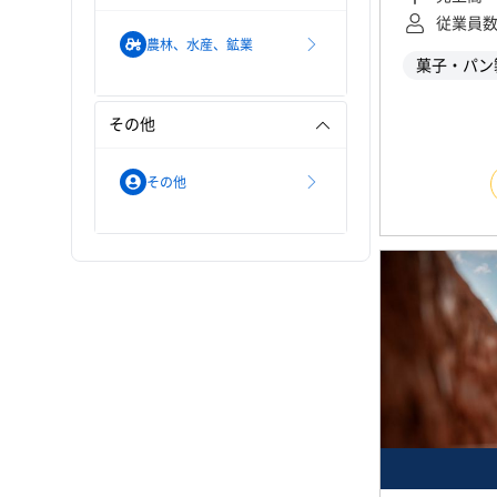
従業員
農林、水産、鉱業
菓子・パン
その他
その他