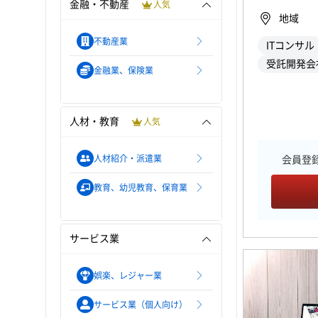
金融・不動産
人気
地域
不動産業
ITコンサル
受託開発会
金融業、保険業
人材・教育
人気
人材紹介・派遣業
会員登
教育、幼児教育、保育業
サービス業
娯楽、レジャー業
サービス業（個人向け）