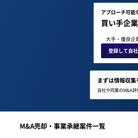
アプローチ可能
買い手企業
大手・優良企
登録して自社
まずは情報収集
自社や同業のM&A
M&A売却・事業承継案件一覧