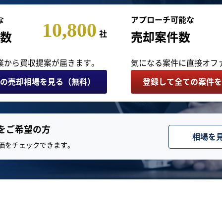
な
アプローチ可能な
10,800
社
数
売却案件数
業から買収提案
が届きます。
気になる案件に
直接オフ
の売却相場を見る（無料）
登録して全ての案件を
をご希望の方
相場を
評価をチェックできます。