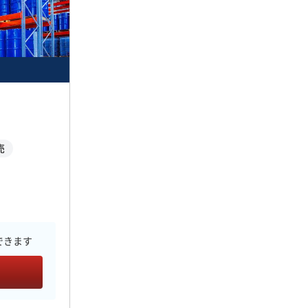
売
できます