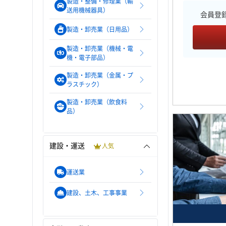
製造・整備・修理業（輸
送用機械器具）
会員登
製造・卸売業（日用品）
製造・卸売業（機械・電
機・電子部品）
製造・卸売業（金属・プ
ラスチック）
製造・卸売業（飲食料
品）
建設・運送
人気
運送業
建設、土木、工事事業