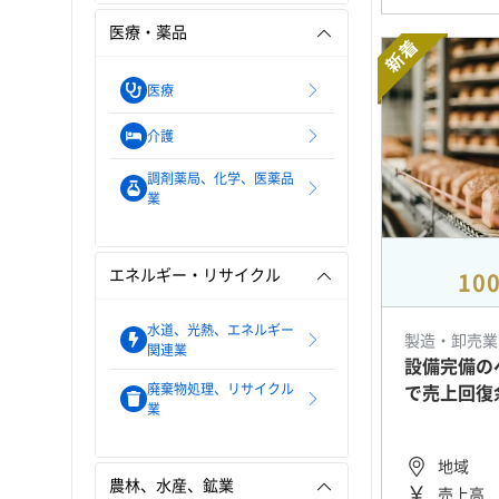
医療・薬品
新着
医療
介護
調剤薬局、化学、医薬品
業
エネルギー・リサイクル
10
水道、光熱、エネルギー
製造・卸売業
関連業
設備完備の
廃棄物処理、リサイクル
で売上回復
業
地域
農林、水産、鉱業
売上高