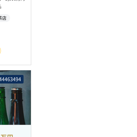
名
茶店
44463494