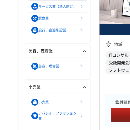
サービス業（法人向け）
飲食業
旅行、宿泊施設業
地域
美容、理容業
ITコンサル
受託開発会
美容、理容業
小売業
会員登
小売業
アパレル、ファッション
業