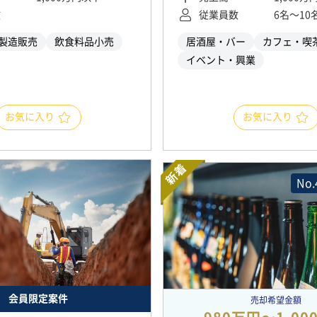
数
従業員数
6名〜10
製造販売
飲食料品小売
居酒屋・バー
カフェ・喫
イベント・興業
お気に入り
お気に入り
新着
No.
会員限定案件
売却希望金額