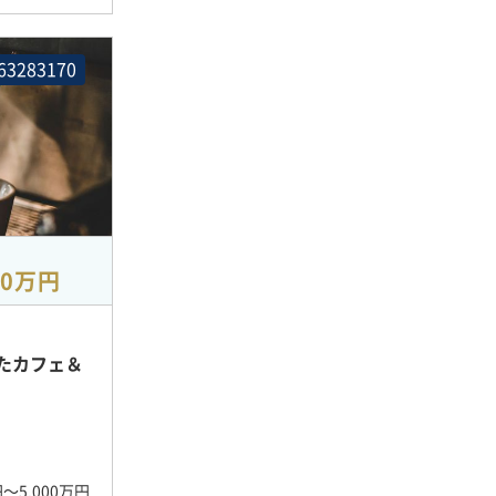
63283170
00万円
たカフェ＆
円〜5,000万円