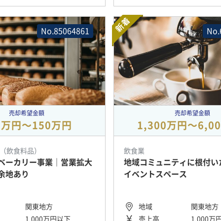
新着
No.85064861
No.
売却希望金額
売却希望金額
0万円〜150万円
1,300万円〜6,0
（飲食料品）
飲食業
ベーカリー事業｜営業拡大
地域コミュニティに根付い
余地あり
イベントスペース
関東地方
地域
関東地方
1,000万円以下
売上高
1,000万