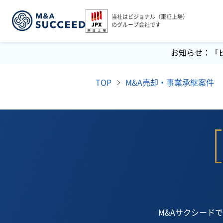
当社はビジョナル（東証上場）
のグループ会社です
お知らせ：「
TOP
M&A売却・事業承継案件
M&Aサクシード