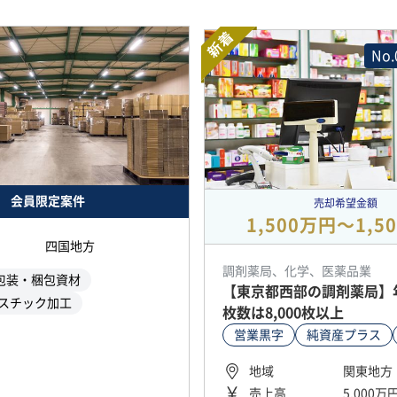
新着
No.
会員限定案件
売却希望金額
1,500万円〜1,5
四国地方
調剤薬局、化学、医薬品業
包装・梱包資材
【東京都西部の調剤薬局】
スチック加工
枚数は8,000枚以上
営業黒字
純資産プラス
地域
関東地方
売上高
5,000