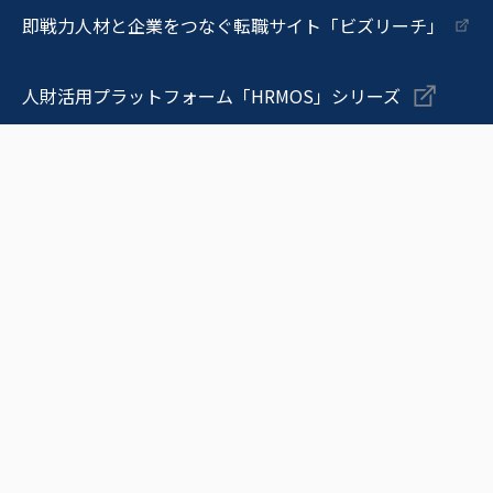
即戦力人材と企業をつなぐ転職サイト「ビズリーチ」
人財活用プラットフォーム「HRMOS」シリーズ
OB/OG訪問ネットワークサービス「ビズリーチ・キャンパ
メンバーの即戦力化を支援しマネジメントを変革する「Onboa
物流DXプラットフォーム「トラボックス」
脆弱性管理クラウド「yamory（ヤモリー）」
セキュリティの信用評価プラットフォーム「Assured（ア