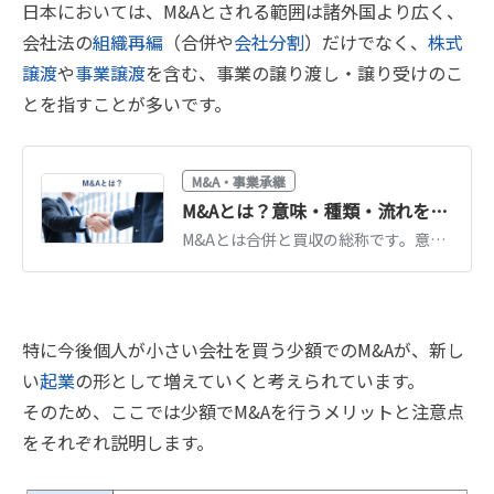
日本においては、M&Aとされる範囲は諸外国より広く、
会社法の
組織再編
（合併や
会社分割
）だけでなく、
株式
譲渡
や
事業譲渡
を含む、事業の譲り渡し・譲り受けのこ
とを指すことが多いです。
M&A・事業承継
M&Aとは？意味・種類・流れを図解でわかりやすく解説【2026年最新】
M&Aとは合併と買収の総称です。意味・目的・手法の種類・進め方の流れを図解でわかりやすく解説。中小企業の事業承継での活用や2026年の最新動向もまとめています。
特に今後個人が小さい会社を買う少額でのM&Aが、新し
い
起業
の形として増えていくと考えられています。
そのため、ここでは少額でM&Aを行うメリットと注意点
をそれぞれ説明します。