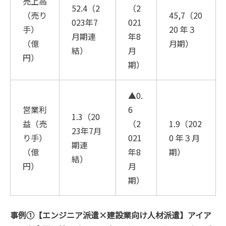
売上高
52.4（2
（2
（売り
45,7（20
023年7
021
手）
20 年３
月期連
年8
（億
月期）
結）
月
円）
期）
▲0.
営業利
6
1.3（20
益（売
（2
1.9（202
23年7月
り手）
021
0 年３月
期連
（億
年8
期）
結）
円）
月
期）
事例①【エンジニア派遣×建設業向け人材派遣】アイア