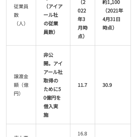
（2
約1,100
従業員
（アイア
022
（2021年
数
ール社
年3
4月31日
（人）
の従業
月時
時点）
員数）
点）
非公
開。アイ
アール社
譲渡金
取得の
額（億
11.7
30.9
ために5
円）
0億円を
借入実
施
16.8