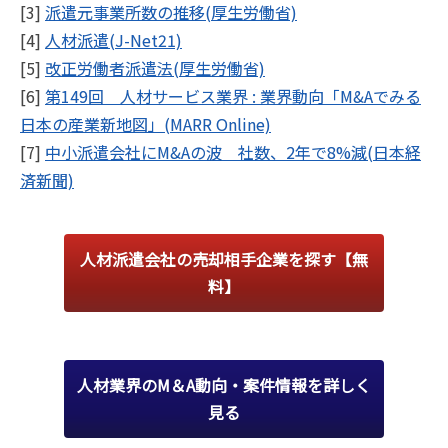
[3]
派遣元事業所数の推移(厚生労働省)
[4]
人材派遣(J-Net21)
[5]
改正労働者派遣法(厚生労働省)
[6]
第149回 人材サービス業界 : 業界動向「M&Aでみる
日本の産業新地図」(MARR Online)
[7]
中小派遣会社にM&Aの波 社数、2年で8%減(日本経
済新聞)
人材派遣会社の売却相手企業を探す【無
料】
人材業界のM＆A動向・案件情報を詳しく
見る