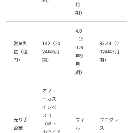
期）
月
期）
4.8
（2
営業利
142（20
93.44（2
024
益（億
24年6月
024年3月
年9
円）
期）
期）
月
期）
オフュ
ーカス
インベ
スコ
売り手
ウィ
プログレ
（傘下
企業
ル
ス
のアイア