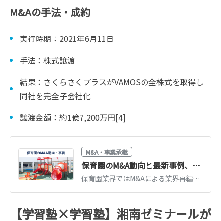
M&Aの手法・成約
実行時期：2021年6月11日
手法：株式譲渡
結果：さくらさくプラスがVAMOSの全株式を取得し
同社を完全子会社化
譲渡金額：約1億7,200万円[4]
M&A・事業承継
保育園のM&A動向と最新事例、売却相場を徹底解説
保育園業界ではM&Aによる業界再編や経営多角化の動きが活発化しています。保育園業界の概要とM&Aの動向、事例、売却価格・相場についてくわしく解説します。社会福祉法人のM&Aに特有の問題も説明します。(執筆者：京都大学文学部卒の企業法務・金融専門ライター 相良義勝)
【学習塾×学習塾】湘南ゼミナールが