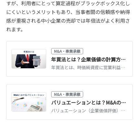
すが、利用者にとって算定過程がブラックボックス化し
にくいというメリットもあり、当事者間の信頼感や納得
感が重視される中小企業の売却では年倍法がよく利用さ
れます。
M&A・事業承継
年買法とは？企業価値の計算方法やメリットを図解で詳しく解説
年買法とは、時価純資産に営業利益の3〜5年分を加算して買収額を求める方法です。営業利益は営業権を表し、年数は将来性を基に決定します。公認会計士が、年買法の計算式やメリット・デメリットを解説します。（公認会計士 前田 樹 監修）
M&A・事業承継
バリュエーションとは？M&Aの企業価値評価3つのアプローチを図解で解説
バリュエーション（企業価値評価）の3つのアプローチ（インカム・マーケット・コスト）を図解で解説。DCF法・マルチプル法・時価純資産法の使い分けと相場観がわかります。