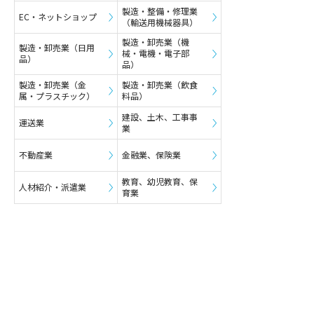
製造・整備・修理業
EC・ネットショップ
（輸送用機械器具）
製造・卸売業（機
製造・卸売業（日用
械・電機・電子部
品）
品）
製造・卸売業（金
製造・卸売業（飲食
属・プラスチック）
料品）
建設、土木、工事事
運送業
業
不動産業
金融業、保険業
教育、幼児教育、保
人材紹介・派遣業
育業