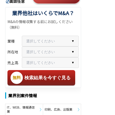
業界他社はいくらでM&A？
M&Aの情報収集する前にお試しください
（無料）
業種
選択してください
▼
所在地
選択してください
▼
売上高
選択してください
▼
検索結果を今すぐ見る
無料
業界別案件情報
IT、WEB、情報通信
印刷、広告、出版業
業