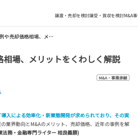
譲渡・売却を検討
譲受・買収を検討
M&A
花屋のM&A事例や売却価格相場、メリットをくわしく解説
格相場、メリットをくわしく解説
M&A・事業承継
る
T導入による効率化・新業態開発が求められており、その実
屋の業界動向とM&Aのメリット、売却価格、近年の事例を解
業法務・金融専門ライター 相良義勝)