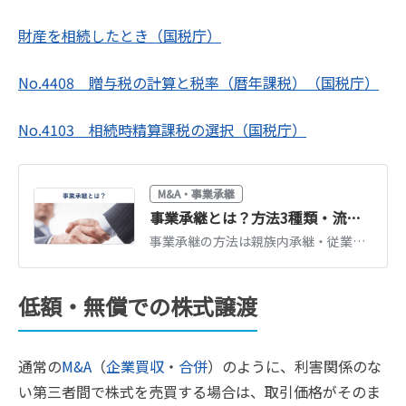
財産を相続したとき（国税庁）
No.4408 贈与税の計算と税率（暦年課税）（国税庁）
No.4103 相続時精算課税の選択（国税庁）
M&A・事業承継
事業承継とは？方法3種類・流れ・税金・支援制度をわかりやすく解説【2026年版】
事業承継の方法は親族内承継・従業員承継・M&Aの3種類。それぞれの流れとメリット、事業承継税制・補助金など2026年時点の支援制度、かかる税金を図解で解説します。
低額・無償での株式譲渡
通常の
M&A
（
企業買収
・
合併
）のように、利害関係のな
い第三者間で株式を売買する場合は、取引価格がそのま