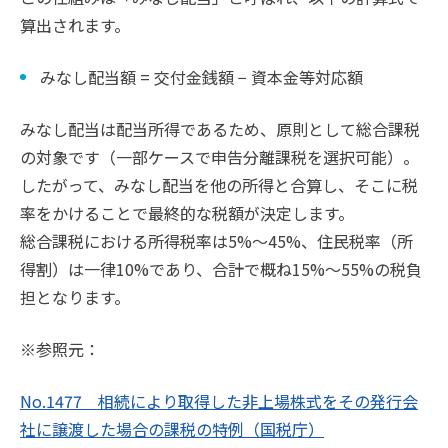
算出されます。
みなし配当額 = 交付金銭額 − 資本金等対応額
みなし配当は配当所得であるため、原則として総合課税
の対象です（一部ケースで申告分離課税を選択可能）。
したがって、みなし配当を他の所得と合算し、そこに税
率をかけることで最終的な税額が決定します。
総合課税における所得税率は5%〜45%、住民税率（所
得割）は一律10%であり、合計で概ね15%～55%の税負
担となります。
※参照元：
No.1477 相続により取得した非上場株式をその発行会
社に譲渡した場合の課税の特例（国税庁）