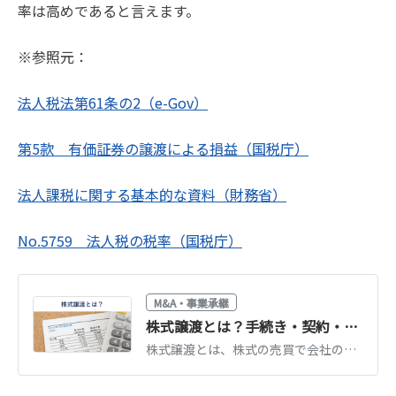
率は高めであると言えます。
※参照元：
法人税法第61条の2（e-Gov）
第5款 有価証券の譲渡による損益（国税庁）
法人課税に関する基本的な資料（財務省）
No.5759 法人税の税率（国税庁）
M&A・事業承継
株式譲渡とは？手続き・契約・税金の流れをわかりやすく解説【税理士監修】
株式譲渡とは、株式の売買で会社の経営権を移転するもっとも一般的なM&A手法です。手続き5ステップ、株式譲渡契約書のポイント、税金20.315%の計算を税理士監修で解説します。