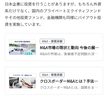
日本企業に投資を行うことがありますが、もちろん外資
系だけでなく、国内のプライベートエクイティファンド
やその他投資ファンド、金融機関も同様にバイアウト投
資を実施しています。
M&A・事業承継
M&A市場の現状と動向 今後の展望も解説
M&Aの市場は、後継者不足問題の深刻化などを理由に拡大してきました。しかし2020年は、コロナ禍の影響で市場が縮小しました。公認会計士が、M&Aの市場の動向および今後の展望を徹底解説します。（公認会計士 前田 樹 監修）
M&A・事業承継
クロスボーダーM&Aとは？手法・メリット・リスクを事例で解説
クロスボーダーM&Aとは、国境をまたぐ企業買収です。IN-OUT・OUT-INの動向、手法と進め方、為替・法制度・PMIのリスク、有名事例を解説します。