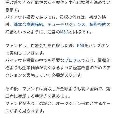
営改善できる可能性のある案件を中心に検討を進めてい
きます。
バイアウト投資であっても、買収の流れは、初期的検
討、
基本合意書締結
、
デューデリジェンス
、
最終契約
の
締結といったように、通常の
M&A
と同様です。
ファンドは、対象会社を買収した後、
PMI
をハンズオン
で実施していきます。
バイアウト投資の中でも重要な
プロセス
であり、買収価
格よりも企業価値が高くなるように経営改善のためのア
クションを実施していく必要があります。
その後、ファンドは買収した金額よりも高い金額で、第
三者に売却する手続きを進めます。
ファンドが売り手の場合、オークション形式とするケー
スが多く見られます。