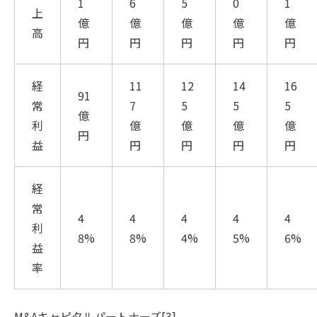
1
6
5
0
1
上
億
億
億
億
億
高
円
円
円
円
円
経
11
12
14
16
91
常
7
5
5
5
億
利
億
億
億
億
円
益
円
円
円
円
経
常
4
4
4
4
4
利
8%
8%
4%
5%
6%
益
率
M&Aキャピタルパートナーズ[3]