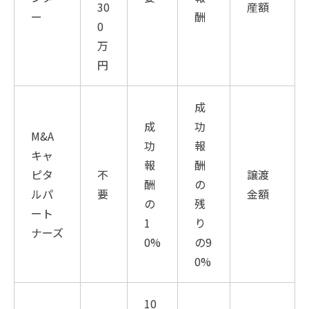
30
産額
ー
酬
0
万
円
成
成
功
M&A
功
報
キャ
報
酬
ピタ
不
譲渡
酬
の
ルパ
要
金額
の
残
ート
1
り
ナーズ
0%
の9
0%
10