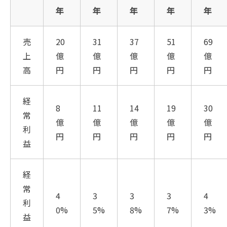
年
年
年
年
年
売
20
31
37
51
69
上
億
億
億
億
億
高
円
円
円
円
円
経
8
11
14
19
30
常
億
億
億
億
億
利
円
円
円
円
円
益
経
常
4
3
3
3
4
利
0%
5%
8%
7%
3%
益