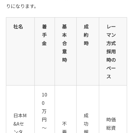
りになります。
社名
着
基
成
レー
手
本
約
マン
金
合
時
方式
意
採用
時
時の
ベー
ス
10
0
万
日本M
成
円
時価
&Aセ
不
功
～
総資
ンタ
要
報