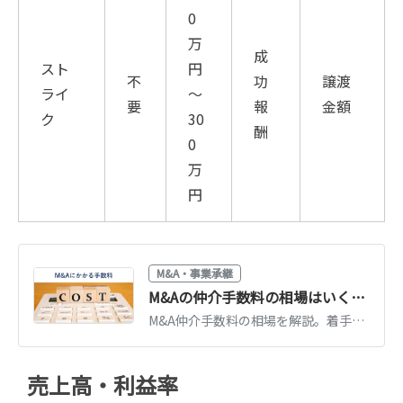
0
万
成
スト
円
不
功
譲渡
ライ
～
要
報
金額
ク
30
酬
0
万
円
M&A・事業承継
M&Aの仲介手数料の相場はいくら？種類・レーマン方式の計算方法・安く抑えるコツを解説
M&A仲介手数料の相場を解説。着手金・中間金・成功報酬の種類、レーマン方式の計算方法と具体例、手数料を安く抑えるコツを紹介します。
売上高・利益率