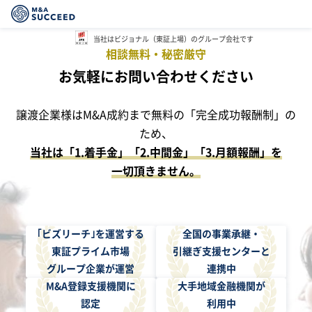
当社はビジョナル（東証上場）
のグループ会社です
相談無料・秘密厳守
お気軽にお問い合わせください
譲渡企業様はM&A成約まで無料の「完全成功報酬制」の
ため、
当社は「1.着手金」「2.中間金」「3.月額報酬」を
一切頂きません。
｢ビズリーチ｣を運営する
全国の事業承継・
東証プライム市場
引継ぎ支援センターと
グループ企業が運営
連携中
M&A登録支援機関に
大手地域金融機関が
認定
利用中