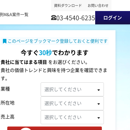
資料ダウンロード
お問い合わせ
事例
M&A案件一覧
03-4540-6235
ログイン
このページをブックマーク登録しておくと便利です
今すぐ
30秒
でわかります
貴社に当てはまる項目
をお選びください。
貴社の価値トレンドと興味を持つ企業を確認できま
す。
業種
選択してください
所在地
選択してください
売上高
選択してください