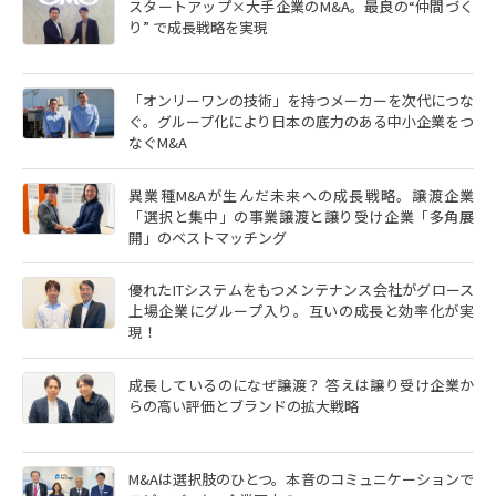
スタートアップ×大手企業のM&A。最良の“仲間づく
り” で成長戦略を実現
「オンリーワンの技術」を持つメーカーを次代につな
ぐ。グループ化により日本の底力のある中小企業をつ
なぐM&A
異業種M&Aが生んだ未来への成長戦略。譲渡企業
「選択と集中」の事業譲渡と譲り受け企業「多角展
開」のベストマッチング
優れたITシステムをもつメンテナンス会社がグロース
上場企業にグループ入り。互いの成長と効率化が実
現！
成長しているのになぜ譲渡？ 答えは譲り受け企業か
らの高い評価とブランドの拡大戦略
M&Aは選択肢のひとつ。本音のコミュニケーションで