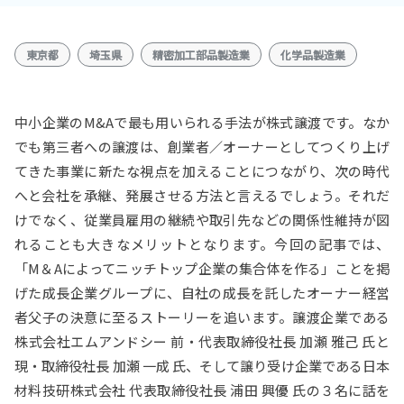
東京都
埼玉県
精密加工部品製造業
化学品製造業
中小企業のM&Aで最も用いられる手法が株式譲渡です。なか
でも第三者への譲渡は、創業者／オーナーとしてつくり上げ
てきた事業に新たな視点を加えることにつながり、次の時代
へと会社を承継、発展させる方法と言えるでしょう。それだ
けでなく、従業員雇用の継続や取引先などの関係性維持が図
れることも大きなメリットとなります。今回の記事では、
「M＆Aによってニッチトップ企業の集合体を作る」ことを掲
げた成長企業グループに、自社の成長を託したオーナー経営
者父子の決意に至るストーリーを追います。譲渡企業である
株式会社エムアンドシー 前・代表取締役社長 加瀬 雅己 氏と
現・取締役社長 加瀬 一成 氏、そして譲り受け企業である日本
材料技研株式会社 代表取締役社長 浦田 興優 氏の３名に話を