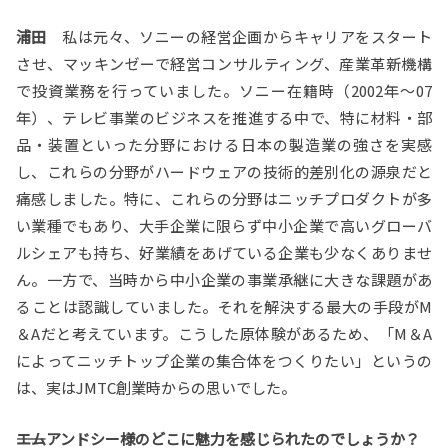
浦田
私は元々、ソニーの経営企画からキャリアをスタート
させ、マッキンゼーで経営コンサルティング、産業革新機構
で投資業務を行っていました。ソニー在籍時（2002年〜07
年）、テレビ事業のビジネスを推進する中で、特に材料・部
品・装置といった分野における日本の製造業の強さを実感
し、これらの分野がハードウェアの技術的差別化の源泉だと
痛感しました。特に、これらの分野はニッチプロダクトが多
い業種でもあり、大手企業に限らず中小企業で高いグローバ
ルシェアも持ち、好業績をあげている企業も少なくありませ
ん。一方で、当時から中小企業の事業承継に大きな課題があ
ることは認識していました。それを解決する最大の手段がM
＆Aだと考えています。こうした原体験があるため、「M＆A
によってニッチトップ企業の集合体をつくりたい」というの
は、実はJMTC創業時からの思いでした。
――エムアンドシー様のどこに魅力を感じられたのでしょうか？