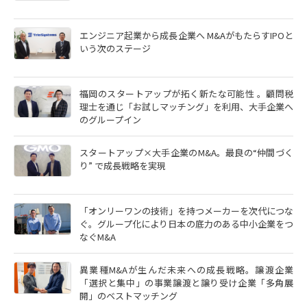
エンジニア起業から成長企業へ M&AがもたらすIPOと
いう次のステージ
福岡のスタートアップが拓く新たな可能性 。顧問税
理士を通じ「お試しマッチング」を利用、大手企業へ
のグループイン
スタートアップ×大手企業のM&A。最良の“仲間づく
り” で成長戦略を実現
「オンリーワンの技術」を持つメーカーを次代につな
ぐ。グループ化により日本の底力のある中小企業をつ
なぐM&A
異業種M&Aが生んだ未来への成長戦略。譲渡企業
「選択と集中」の事業譲渡と譲り受け企業「多角展
開」のベストマッチング