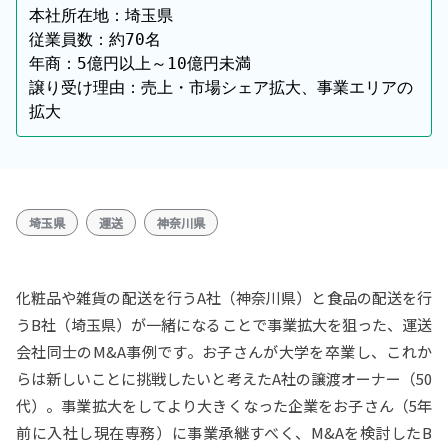
本社所在地：埼玉県

従業員数：約70名

年商：5億円以上～10億円未満

譲り受け理由：売上・市場シェア拡大、事業エリアの
拡大
埼玉県
運送
神奈川県
化粧品や雑貨の配送を行うA社（神奈川県）と食品の配送を行
うB社（埼玉県）が一緒になることで事業拡大を狙った、運送
会社同士のM&A事例です。お子さんが大学を卒業し、これか
らは新しいことに挑戦したいと考えたA社の譲渡オーナー（50
代）。事業拡大をしてより大きくなった企業をお子さん（5年
前に入社し現在専務）に事業承継すべく、M&Aを検討したB