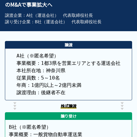
のM&Aで事業拡大へ
譲渡企業：A社（運送会社）　代表取締役社長

譲り受け企業：B社（運送会社）　代表取締役社長 
譲渡
A社（※匿名希望）

事業概要：1都3県を営業エリアとする運送会社

本社所在地：神奈川県

従業員数：5～10名

年商：1億円以上～2億円未満

譲渡理由：後継者不在
株式譲渡
譲り受け
B社（※匿名希望）

事業概要：一般貨物自動車運送業
