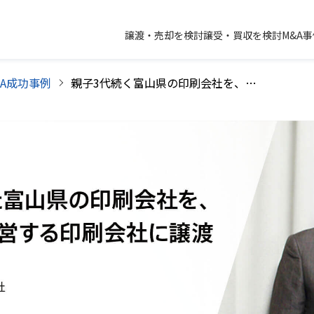
譲渡・売却を検討
譲受・買収を検討
M&A
&A成功事例
親子3代続く富山県の印刷会社を、福井県の若手社長が経営する印刷会社に譲渡【M&A事例】