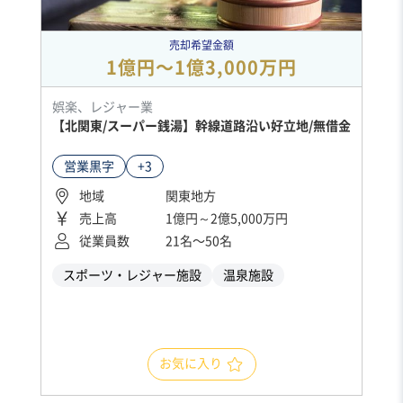
売却希望金額
1億円〜1億3,000万円
娯楽、レジャー業
【北関東/スーパー銭湯】幹線道路沿い好立地/無借金
営業黒字
+3
地域
関東地方
売上高
1億円～2億5,000万円
従業員数
21名〜50名
スポーツ・レジャー施設
温泉施設
お気に入り