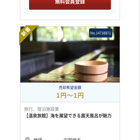
無料会員登録
新着
No.14738871
売却希望金額
1円〜1円
旅行、宿泊施設業
【温泉旅館】海を展望できる露天風呂が魅力
地域
中部地方