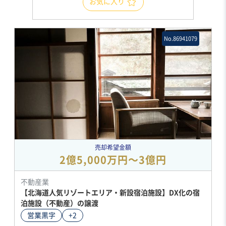
お気に入り
No.86941079
売却希望金額
2億5,000万円〜3億円
不動産業
【北海道人気リゾートエリア・新設宿泊施設】DX化の宿
泊施設（不動産）の譲渡
営業黒字
+2