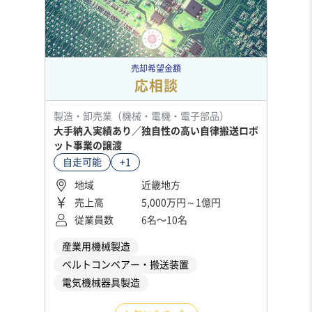
売却希望金額
応相談
製造・卸売業（機械・電機・電子部品）
大手納入実績あり／独自性の高い自律搬送ロボ
ット事業の譲渡
自走可能
+1
地域
近畿地方
売上高
5,000万円～1億円
従業員数
6名〜10名
産業用機械製造
ベルトコンベアー・搬送装置
電気機械器具製造