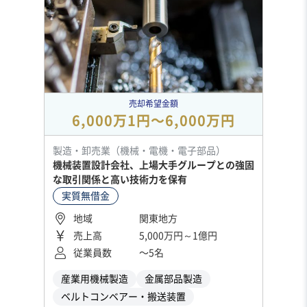
売却希望金額
6,000万1円〜6,000万円
製造・卸売業（機械・電機・電子部品）
機械装置設計会社、上場大手グループとの強固
な取引関係と高い技術力を保有
実質無借金
地域
関東地方
売上高
5,000万円～1億円
従業員数
〜5名
産業用機械製造
金属部品製造
ベルトコンベアー・搬送装置