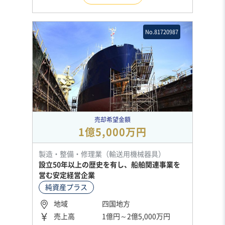
No.81720987
売却希望金額
1億5,000万円
製造・整備・修理業（輸送用機械器具）
設立50年以上の歴史を有し、船舶関連事業を
営む安定経営企業
純資産プラス
地域
四国地方
売上高
1億円～2億5,000万円