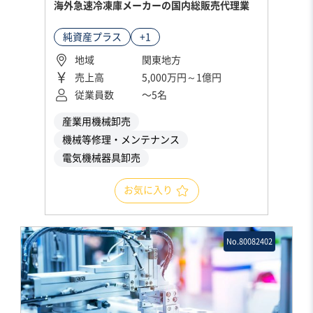
海外急速冷凍庫メーカーの国内総販売代理業
純資産プラス
+1
地域
関東地方
売上高
5,000万円～1億円
従業員数
〜5名
産業用機械卸売
機械等修理・メンテナンス
電気機械器具卸売
お気に入り
No.80082402