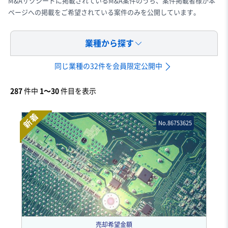
M&Aサクシードに掲載されているM&A案件のうち、案件掲載者様が本
ページへの掲載をご希望されている案件のみを公開しています。
業種から探す
同じ業種の32件を会員限定公開中
287
件中
1〜30
件目を表示
新着
No.86753625
売却希望金額