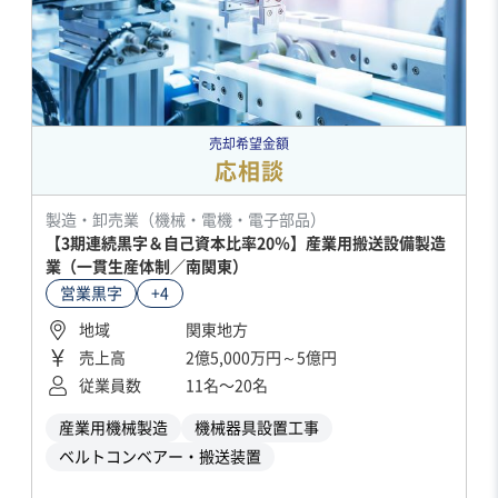
売却希望金額
応相談
製造・卸売業（機械・電機・電子部品）
【3期連続黒字＆自己資本比率20％】産業用搬送設備製造
業（一貫生産体制／南関東）
営業黒字
+4
地域
関東地方
売上高
2億5,000万円～5億円
従業員数
11名〜20名
産業用機械製造
機械器具設置工事
ベルトコンベアー・搬送装置