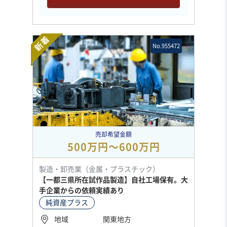
新着
No.955472
売却希望金額
500万円〜600万円
製造・卸売業（金属・プラスチック）
【一都三県所在試作品製造】自社工場保有。大
手企業からの依頼実績あり
純資産プラス
地域
関東地方