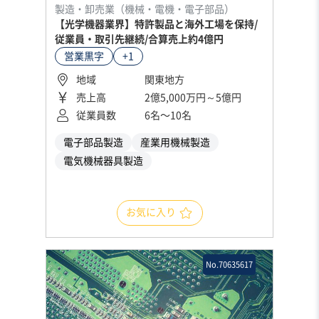
製造・卸売業（機械・電機・電子部品）
【光学機器業界】特許製品と海外工場を保持/
従業員・取引先継続/合算売上約4億円
営業黒字
+1
地域
関東地方
売上高
2億5,000万円～5億円
従業員数
6名〜10名
電子部品製造
産業用機械製造
電気機械器具製造
お気に入り
No.70635617