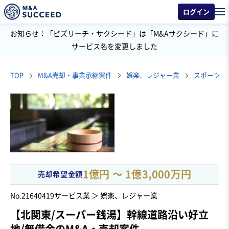
ログイン
お知らせ：「ビズリーチ・サクシード」は「M&Aサクシード」に
サービス名を変更しました
TOP
M&A売却・事業承継案件
娯楽、レジャー業
スポーツ・
1億円 〜 1億3,000万円
売却希望金額
No.21640419
サービス業 ＞ 娯楽、レジャー業
【北関東/スーパー銭湯】幹線道路沿い好立
地/無借金のM&A・売却案件