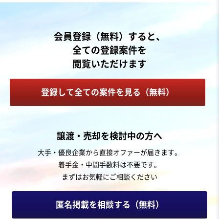
1億7,000万円〜1億7,000万円
地域
関東地方
会員登録（無料）すると、
売上高
1億円～2億5,000万円
全ての登録案件を
従業員数
〜5名
閲覧いただけます
スポーツ・フィットネスジム
スポーツ・健康教室
登録して全ての案件を見る（無料）
お気に入り
人材紹介・派遣業
譲渡・売却を検討中の方へ
フィットネス業界特化の人材マッチング・プラットフォ
大手・優良企業から直接オファーが届きます。
ーム
着手金・中間手数料は不要です。
まずはお気軽にご相談ください
売却希望金額
3億円
匿名掲載を相談する（無料）