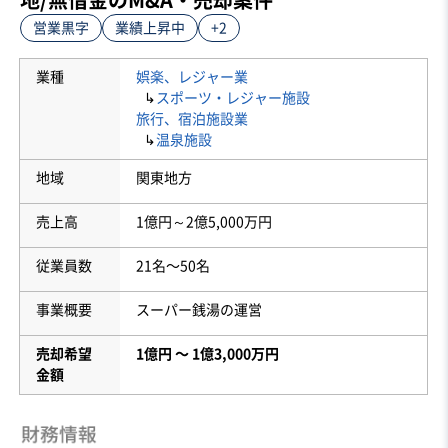
営業黒字
業績上昇中
+2
業種
娯楽、レジャー業
↳
スポーツ・レジャー施設
旅行、宿泊施設業
↳
温泉施設
地域
関東地方
売上高
1億円～2億5,000万円
従業員数
21名〜50名
事業概要
スーパー銭湯の運営
売却希望
1億円 〜 1億3,000万円
金額