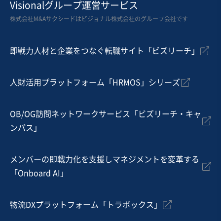
印刷、広告、出版業
Visionalグループ運営サービス
医療系シンポジウムと大型展示会に強みを持つイベント
株式会社M&Aサクシードはビジョナル株式会社のグループ会社です
人材キャスティング会社
即戦力人材と企業をつなぐ転職サイト「ビズリーチ」
売却希望金額
500万円〜500万円
人財活用プラットフォーム「HRMOS」シリーズ
地域
関東地方
売上高
5,000万円～1億円
従業員数
〜5名
OB/OG訪問ネットワークサービス「ビズリーチ・キャ
ンパス」
広告・販促サービス
イベント・興業
BPO・アウトソーシング
メンバーの即戦力化を支援しマネジメントを変革する
お気に入り
「Onboard AI」
飲食業
地域コミュニティに根付いたカフェ＆イベントスペース
物流DXプラットフォーム「トラボックス」