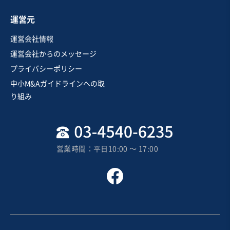
お気に入り
運営元
娯楽、レジャー業
運営会社情報
ロウリュサウナ有 総合型フィットネスクラブの複数店
運営会社からのメッセージ
舗譲渡
プライバシーポリシー
純資産プラス
実質無借金
+1
中小M&Aガイドラインへの取
売却希望金額
り組み
1,500万円〜2,200万円
地域
関東地方
売上高
1億円～2億5,000万円
営業時間：平日10:00 〜 17:00
従業員数
21名〜50名
スポーツ・フィットネスジム
スポーツ・レジャー施設
スポーツ・健康教室
お気に入り