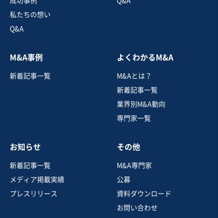
成功事例
Q&A
スポーツ・フィットネスジム
私たちの想い
スポーツ・レジャー施設
温泉施設
Q&A
お気に入り
M&A事例
よくわかるM&A
旅行、宿泊施設業
新着記事一覧
M&Aとは？
【有名観光地至近】源泉かけ流しの天然温泉とこだわり
料理が自慢の老舗旅館
新着記事一覧
業界別M&A動向
専門家一覧
売却希望金額
5,000万円〜7,000万円
お知らせ
その他
地域
中部地方
売上高
1,000万円〜5,000万円
新着記事一覧
M&A専門家
従業員数
6名〜10名
メディア掲載実績
公募
ホテル・旅館
温泉施設
寿司・日本料理店
プレスリリース
資料ダウンロード
お問い合わせ