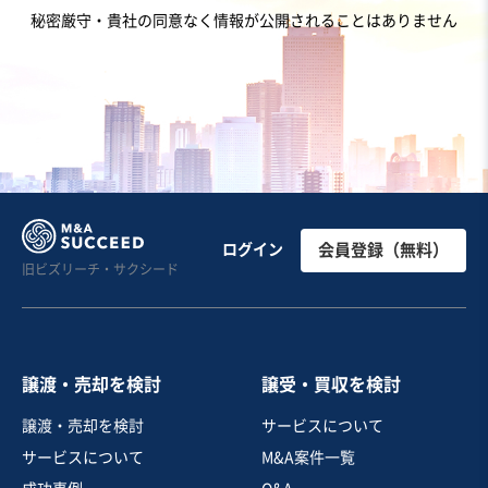
地域
関東地方
秘密厳守・貴社の同意なく情報が公開されることはありません
売上高
2億5,000万円～5億円
従業員数
非公開
人材紹介（人材仲介）
スポーツ・フィットネスジム
WEBサービス
お気に入り
娯楽、レジャー業
広島市内の設備充実のサウナ事業！
ログイン
会員登録（無料）
旧ビズリーチ・サクシード
自走可能
独自性の高い商材
売却希望金額
2,500万円
譲渡・売却を検討
譲受・買収を検討
地域
中国地方
譲渡・売却を検討
サービスについて
売上高
1,000万円〜5,000万円
サービスについて
M&A案件一覧
従業員数
6名〜10名