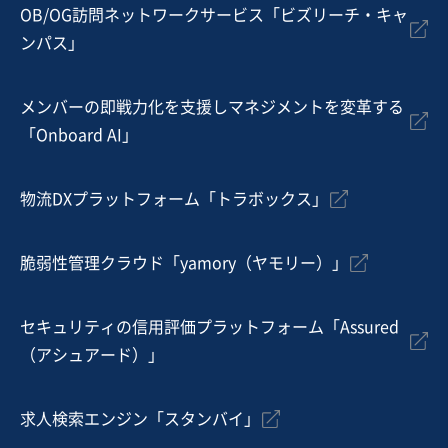
従業員数
21名〜50名
OB/OG訪問ネットワークサービス「ビズリーチ・キャ
ンパス」
スポーツ・レジャー施設
温泉施設
メンバーの即戦力化を支援しマネジメントを変革する
お気に入り
「Onboard AI」
飲食業
食べログの【ハンバーガー 百名店】に複数回選出 ハンバ
物流DXプラットフォーム「トラボックス」
ーガー案件の株式譲渡
営業黒字
独自性の高い商材
脆弱性管理クラウド「yamory（ヤモリー）」
売却希望金額
1億2,000万円〜1億5,000万円
セキュリティの信用評価プラットフォーム「Assured
地域
関東地方
（アシュアード）」
売上高
1億円～2億5,000万円
従業員数
〜5名
求人検索エンジン「スタンバイ」
テイクアウト・デリバリー
洋食レストラン