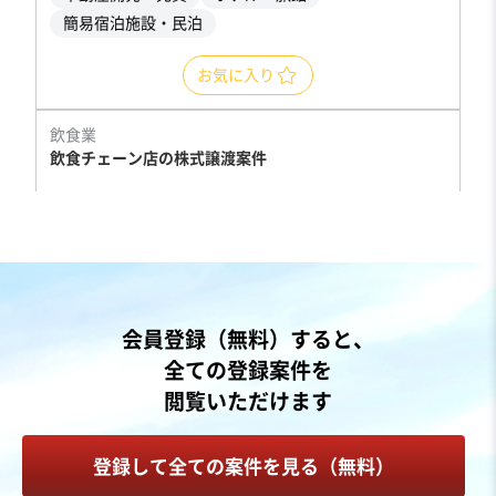
簡易宿泊施設・民泊
お気に入り
飲食業
飲食チェーン店の株式譲渡案件
営業黒字
自走可能
+1
売却希望金額
30億円
地域
関東地方
会員登録（無料）すると、
売上高
25億円～50億円
全ての登録案件を
従業員数
501名〜1,000名
閲覧いただけます
その他飲食店（自社ブランド）
フランチャイザー
登録して全ての案件を見る（無料）