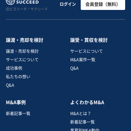
【駅チカ案件】有名シェフ監修！大阪市内にある隠れ家
ログイン
会員登録（無料）
旧ビズリーチ・サクシード
風の高評価ステーキ店
営業黒字
売却希望金額
2,000万円〜2,000万円
譲渡・売却を検討
譲受・買収を検討
地域
近畿地方
譲渡・売却を検討
サービスについて
売上高
5,000万円～1億円
サービスについて
M&A案件一覧
従業員数
従業員なし
成功事例
Q&A
洋食レストラン
焼肉・ステーキ
私たちの想い
Q&A
お気に入り
M&A事例
よくわかるM&A
飲食業
新着記事一覧
M&Aとは？
店内のジオラマが特徴の南関東お好み焼き屋・こども食
堂を定期的に開催
新着記事一覧
独自性の高い商材
業界別M&A動向