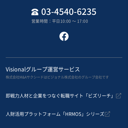
地域
九州地方
売上高
1,000万円〜5,000万円
営業時間：平日10:00 〜 17:00
従業員数
11名〜20名
ラーメン店
中華料理店
その他飲食店（自社ブランド）
お気に入り
娯楽、レジャー業
Visionalグループ運営サービス
【北関東/スーパー銭湯】幹線道路沿い好立地/無借金
株式会社M&Aサクシードはビジョナル株式会社のグループ会社です
営業黒字
業績上昇中
+2
即戦力人材と企業をつなぐ転職サイト「ビズリーチ」
売却希望金額
1億円〜1億3,000万円
人財活用プラットフォーム「HRMOS」シリーズ
地域
関東地方
売上高
1億円～2億5,000万円