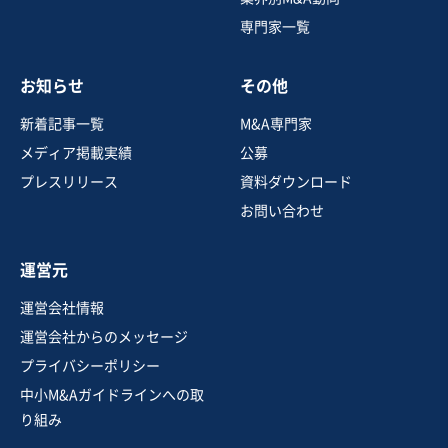
専門家一覧
売却希望金額
600万円〜600万円
お知らせ
その他
地域
関東地方
売上高
1,000万円〜5,000万円
新着記事一覧
M&A専門家
従業員数
11名〜20名
メディア掲載実績
公募
居酒屋・バー
その他飲食店（自社ブランド）
プレスリリース
資料ダウンロード
お問い合わせ
お気に入り
運営元
飲食業
運営会社情報
高評価ブランドを有する老舗ちゃんぽん専門店の事業譲
運営会社からのメッセージ
渡
プライバシーポリシー
中小M&Aガイドラインへの取
売却希望金額
り組み
700万円〜800万円