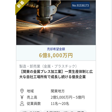
新着
No.91536173
売却希望金額
6億8,000万円
製造・卸売業（金属・プラスチック）
【関東の金属プレス加工業】一貫生産体制と広
大な自社工場所有で成長し続ける優良企業
地域
関東地方
売上高
2億5,000万円～5億円
従業員数
11名〜20名