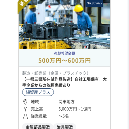
新着
No.955472
売却希望金額
500万円〜600万円
製造・卸売業（金属・プラスチック）
【一都三県所在試作品製造】自社工場保有。大
手企業からの依頼実績あり
純資産プラス
地域
関東地方
売上高
5,000万円～1億円
従業員数
〜5名
金属部品製造
治具製造