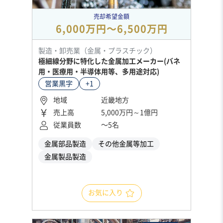
売却希望金額
6,000万円〜6,500万円
製造・卸売業（金属・プラスチック）
極細線分野に特化した金属加工メーカー(バネ
用・医療用・半導体用等、多用途対応)
営業黒字
+1
地域
近畿地方
売上高
5,000万円～1億円
従業員数
〜5名
金属部品製造
その他金属等加工
金属製品製造
お気に入り