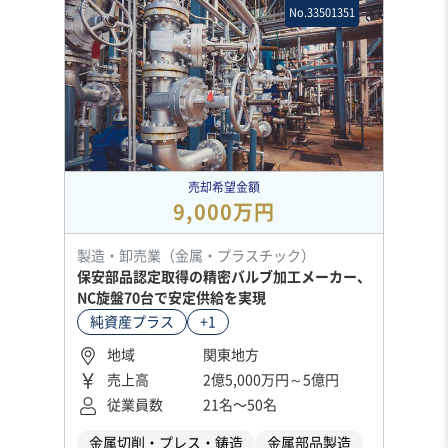
No.33501351
売却希望金額
9,000万円
製造・卸売業（金属・プラスチック）
保安部品認定取得の精密バルブ加工メーカー、
NC旋盤70台で安定供給を実現
純資産プラス
+1
地域
関東地方
売上高
2億5,000万円～5億円
従業員数
21名〜50名
金属切削・プレス・鋳造
金属部品製造