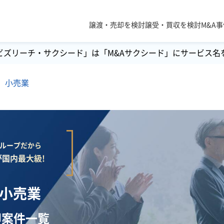
譲渡・売却を検討
譲受・買収を検討
M&A
ビズリーチ・サクシード」は「M&Aサクシード」にサービス名
小売業
lグループだから
国内最大級!
】小売業
却案件一覧