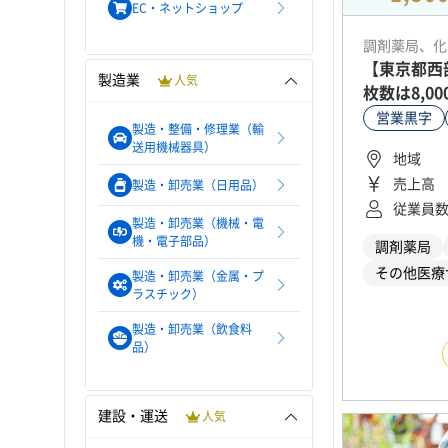
EC・ネットショップ
調剤薬局、化
【東京都西
製造業
人気
枚数は8,0
営業黒字
製造・整備・修理業（輸
送用機械器具）
地域
売上高
製造・卸売業（日用品）
従業員
製造・卸売業（機械・電
機・電子部品）
調剤薬局
その他医療
製造・卸売業（金属・プ
ラスチック）
製造・卸売業（飲食料
品）
建設・運送
人気