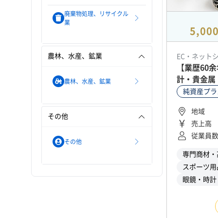
廃棄物処理、リサイクル
業
5,0
農林、水産、鉱業
EC・ネット
【業歴60
計・貴金属
農林、水産、鉱業
小売り店舗
純資産プラ
地域
その他
売上高
従業員
その他
専門商材・
スポーツ用
眼鏡・時計