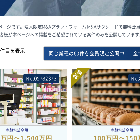
覧ページです。法人限定M&Aプラットフォーム M&Aサクシードで無料
載者様が本ページへの掲載をご希望されている案件のみを公開しています
件目を表示
同じ業種の60件を会員限定公開中
全
新着
No.05782373
No.
売却希望金額
売却希望金額
00万円〜1,500万円
100万円〜15