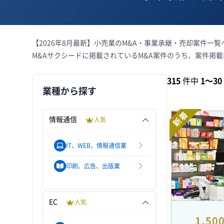
【2026年8月最新】小売業のM&A・事業承継・売却案件一
M&Aサクシードに掲載されているM&A案件のうち、案件掲
315
件中
1〜30
業種から探す
新着
情報通信
人気
IT、WEB、情報通信業
印刷、広告、出版業
EC
人気
1,5