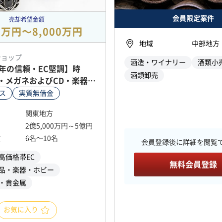
会員限定案件
売却希望金額
00万円〜8,000万円
地域
中部地方
ショップ
酒造・ワイナリー
酒類小
余年の信頼・EC堅調】時
酒類卸売
・メガネおよびCD・楽器の
・EC運営会社の株式譲渡
ス
実質無借金
関東地方
2億5,000万円～5億円
数
6名〜10名
会員登録後に詳細を閲覧
高価格帯EC
無料会員登録
品・楽器・ホビー
・貴金属
お気に入り