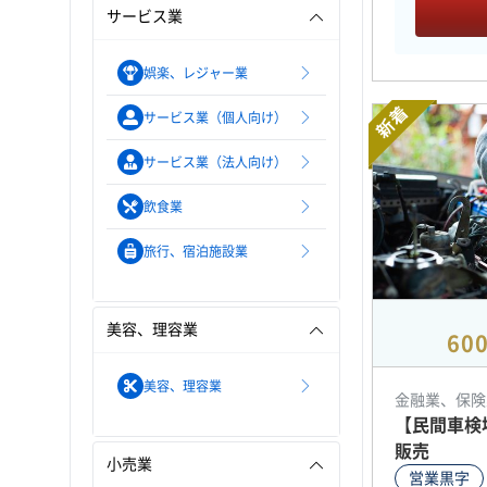
サービス業
娯楽、レジャー業
新着
サービス業（個人向け）
サービス業（法人向け）
飲食業
旅行、宿泊施設業
美容、理容業
60
美容、理容業
金融業、保険
【民間車検
販売
小売業
営業黒字