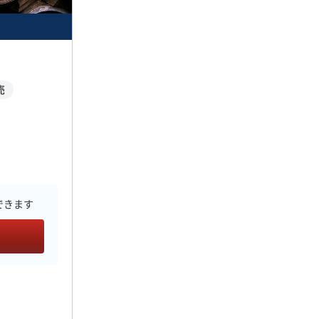
売
できます