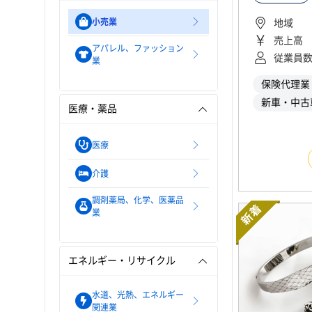
小売業
地域
売上高
アパレル、ファッション
従業員
業
保険代理業
新車・中古
医療・薬品
医療
介護
調剤薬局、化学、医薬品
新着
業
エネルギー・リサイクル
水道、光熱、エネルギー
関連業