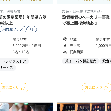
学、医薬品業
製造・卸売業（飲食料品）
部の調剤薬局】年間処方箋
設備完備のベーカリー事業
00枚以上
で売上回復余地あり
純資産プラス
+1
関東地方
地域
関東地方
5,000万円～1億円
売上高
1,000
数
6名〜10名
従業員数
ドラッグストア
菓子・パン製造販売
飲食
サービス
お気に入り
お気に入り