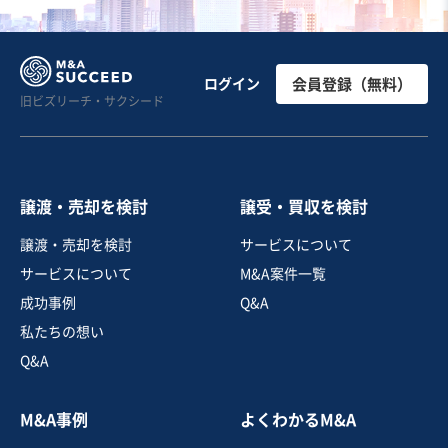
お気に入り
娯楽、レジャー業
【首都圏/6店舗】パーソナルトレーニングジム運営業
ログイン
会員登録（無料）
旧ビズリーチ・サクシード
営業黒字
純資産プラス
+2
売却希望金額
1億7,000万円〜1億7,000万円
譲渡・売却を検討
譲受・買収を検討
地域
関東地方
譲渡・売却を検討
サービスについて
売上高
1億円～2億5,000万円
サービスについて
M&A案件一覧
従業員数
〜5名
成功事例
Q&A
スポーツ・フィットネスジム
スポーツ・健康教室
私たちの想い
Q&A
お気に入り
M&A事例
よくわかるM&A
娯楽、レジャー業