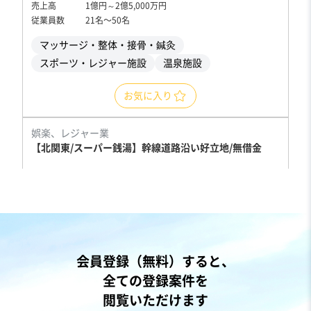
売上高
1億円～2億5,000万円
従業員数
21名〜50名
マッサージ・整体・接骨・鍼灸
スポーツ・レジャー施設
温泉施設
お気に入り
娯楽、レジャー業
【北関東/スーパー銭湯】幹線道路沿い好立地/無借金
営業黒字
業績上昇中
+2
売却希望金額
1億円〜1億3,000万円
地域
関東地方
会員登録（無料）すると、
売上高
1億円～2億5,000万円
全ての登録案件を
従業員数
21名〜50名
閲覧いただけます
スポーツ・レジャー施設
温泉施設