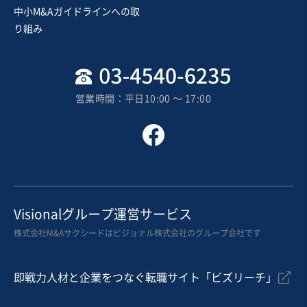
中小M&Aガイドラインへの取
売却希望金額
り組み
500万円〜500万円
地域
関東地方
売上高
5,000万円～1億円
営業時間：平日10:00 〜 17:00
従業員数
〜5名
広告・販促サービス
イベント・興業
BPO・アウトソーシング
お気に入り
医療
Visionalグループ運営サービス
【実質無借金】南関東の動物病院
株式会社M&Aサクシードはビジョナル株式会社のグループ会社です
純資産プラス
実質無借金
即戦力人材と企業をつなぐ転職サイト「ビズリーチ」
売却希望金額
5,000万円〜5,000万円