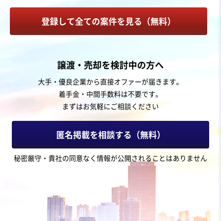
登録して全ての案件を見る（無料）
お気に入り
娯楽、レジャー業
譲渡・売却を検討中の方へ
【増収増益】インバウンド向け体験型事業
大手・優良企業から直接オファーが届きます。
着手金・中間手数料は不要です。
営業黒字
純資産プラス
+2
まずはお気軽にご相談ください
売却希望金額
1億5,000万円〜1億5,000万円
匿名掲載を相談する（無料）
地域
関東地方
秘密厳守・貴社の同意なく情報が公開されることはありません
売上高
5,000万円～1億円
従業員数
〜5名
スポーツ・レジャー施設
その他旅行業・宿泊施設
その他教養・技能授業