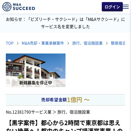
ログイン
お知らせ：「ビズリーチ・サクシード」は「M&Aサクシード」に
サービス名を変更しました
TOP
M&A売却・事業承継案件
旅行、宿泊施設業
簡易宿泊施
新規募集を停止中
1億円 〜
売却希望金額
No.12381790
サービス業 ＞ 旅行、宿泊施設業
【黒字案件】都心から2時間で東京都は思え
ない絶景へ！都内のキャンプ場運営事業！の