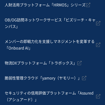
人財活用プラットフォーム「HRMOS」シリーズ
地域
関東地方
売上高
1,000万円〜5,000万円
従業員数
〜5名
OB/OG訪問ネットワークサービス「ビズリーチ・キャ
ンパス」
動物病院
ペットホテル・サロン
メンバーの即戦力化を支援しマネジメントを変革する
お気に入り
「Onboard AI」
旅行、宿泊施設業
【四国エリア】非対面運営に強い個室型ホテル
物流DXプラットフォーム「トラボックス」
自走可能
脆弱性管理クラウド「yamory（ヤモリー）」
売却希望金額
3,800万円〜5,000万円
セキュリティの信用評価プラットフォーム「Assured
地域
四国地方
（アシュアード）」
売上高
1,000万円〜5,000万円