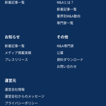
新着記事一覧
M&Aとは？
自動車をテーマとした展示型施設
新着記事一覧
営業黒字
純資産プラス
+4
業界別M&A動向
専門家一覧
売却希望金額
3億円〜3億5,000万円
お知らせ
その他
地域
関東地方
売上高
1,000万円〜5,000万円
新着記事一覧
M&A専門家
従業員数
6名〜10名
メディア掲載実績
公募
スポーツ・レジャー施設
美術館・博物館
プレスリリース
資料ダウンロード
その他レジャー関連
お問い合わせ
お気に入り
運営元
印刷、広告、出版業
運営会社情報
医療系シンポジウムと大型展示会に強みを持つイベント
運営会社からのメッセージ
人材キャスティング会社
プライバシーポリシー