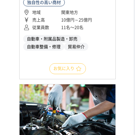
独自性の高い商材
地域
関東地方
売上高
10億円～25億円
従業員数
11名〜20名
自動車・附属品製造・卸売
自動車整備・修理
貿易仲介
お気に入り