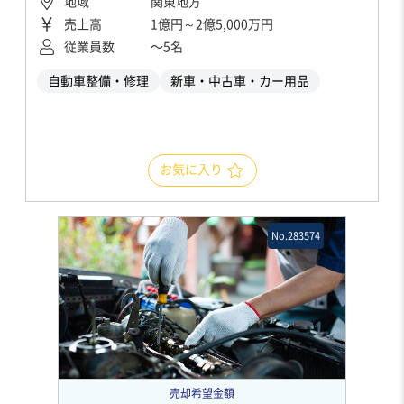
地域
関東地方
売上高
1億円～2億5,000万円
従業員数
〜5名
自動車整備・修理
新車・中古車・カー用品
お気に入り
No.283574
売却希望金額