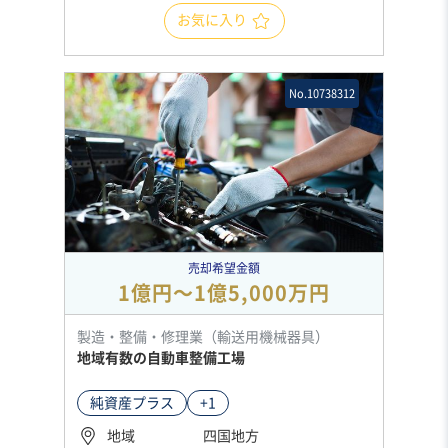
お気に入り
No.10738312
売却希望金額
1億円〜1億5,000万円
製造・整備・修理業（輸送用機械器具）
地域有数の自動車整備工場
純資産プラス
+1
地域
四国地方