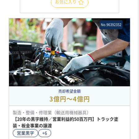
お気に入り
No.96392352
売却希望金額
3億円〜4億円
製造・整備・修理業（輸送用機械器具）
【20年の黒字維持／営業利益約50百万円】トラック塗
装・板金事業の譲渡
営業黒字
+6