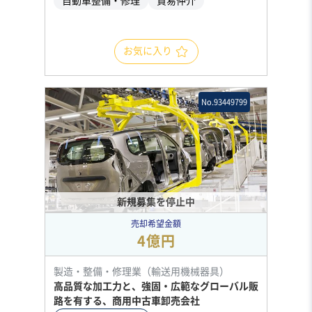
自動車整備・修理
貿易仲介
お気に入り
No.93449799
新規募集を停止中
売却希望金額
4億円
製造・整備・修理業（輸送用機械器具）
高品質な加工力と、強固・広範なグローバル販
路を有する、商用中古車卸売会社