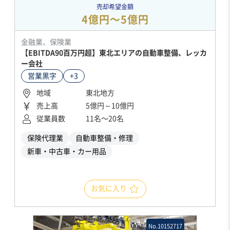
売却希望金額
4億円〜5億円
金融業、保険業
【EBITDA90百万円超】東北エリアの自動車整備、レッカ
ー会社
営業黒字
+3
地域
東北地方
売上高
5億円～10億円
従業員数
11名〜20名
保険代理業
自動車整備・修理
新車・中古車・カー用品
お気に入り
No.10152717