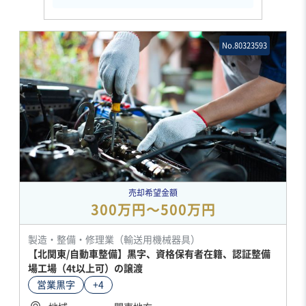
No.80323593
売却希望金額
300万円〜500万円
製造・整備・修理業（輸送用機械器具）
【北関東/自動車整備】黒字、資格保有者在籍、認証整備
場工場（4t以上可）の譲渡
営業黒字
+4