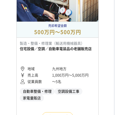
売却希望金額
500万円〜500万円
製造・整備・修理業（輸送用機械器具）
住宅設備／空調／自動車電装品の老舗販売店
地域
九州地方
売上高
1,000万円〜5,000万円
従業員数
〜5名
自動車整備・修理
空調設備工事
家電量販店