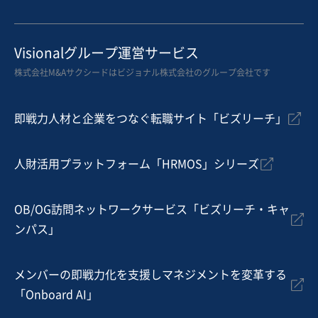
お気に入り
運送業
Visionalグループ運営サービス
【自走可能】上場大手一次請負運送業
株式会社M&Aサクシードはビジョナル株式会社のグループ会社です
自走可能
即戦力人材と企業をつなぐ転職サイト「ビズリーチ」
売却希望金額
3,500万円〜4,500万円
人財活用プラットフォーム「HRMOS」シリーズ
地域
関東地方
売上高
2億5,000万円～5億円
従業員数
21名〜50名
OB/OG訪問ネットワークサービス「ビズリーチ・キャ
ンパス」
トラック運送
メンバーの即戦力化を支援しマネジメントを変革する
お気に入り
「Onboard AI」