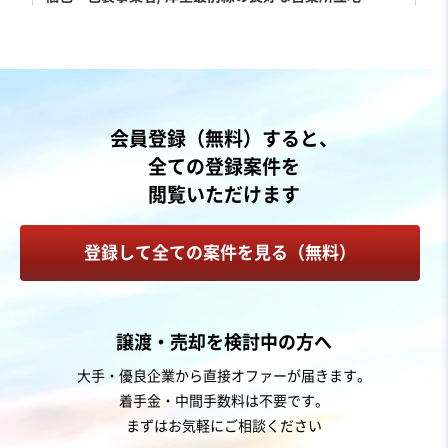
売却希望金額
2億円
地域
関東地方
会員登録（無料）すると、
売上高
2億5,000万円～5億円
全ての登録案件を
従業員数
21名〜50名
閲覧いただけます
港湾運送
梱包・仕分け
登録して全ての案件を見る（無料）
お気に入り
運送業
譲渡・売却を検討中の方へ
【営業黒字/安定売上】業務委託ドライバー10名以上の軽
大手・優良企業から直接オファーが届きます。
貨物事業
着手金・中間手数料は不要です。
営業黒字
短期回収可能
まずはお気軽にご相談ください
売却希望金額