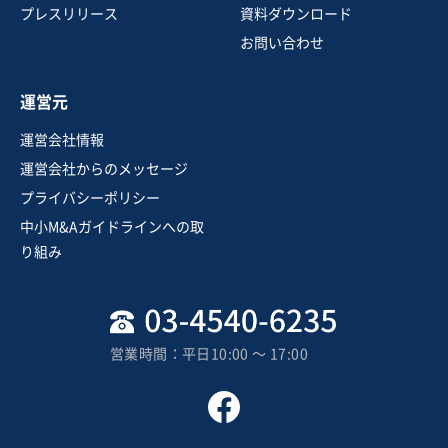
船舶・船舶用機関製造・修理・卸売
港湾運送
プレスリリース
資料ダウンロード
機械等修理・メンテナンス
お問い合わせ
お気に入り
運営元
製造・卸売業（日用品）
運営会社情報
海外ブランドの専売権を持つ、関東の室内装飾品輸入卸
運営会社からのメッセージ
企業/上場企業との取引実績あり
プライバシーポリシー
純資産プラス
独自性の高い商材
中小M&Aガイドラインへの取
売却希望金額
り組み
2億円〜2億円
地域
関東地方
売上高
1億円～2億5,000万円
営業時間：平日10:00 〜 17:00
従業員数
21名〜50名
家具・什器インテリア
貿易仲介