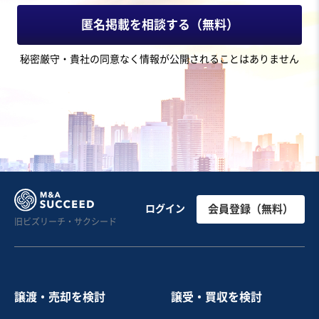
1,600万円〜1,600万円
匿名掲載を相談する（無料）
地域
関東地方
秘密厳守・貴社の同意なく情報が公開されることはありません
売上高
5,000万円～1億円
従業員数
11名〜20名
軽貨物
お気に入り
製造・整備・修理業（輸送用機械器具）
自動車関連試験機メーカー・メンテナンス 後継者不在
ログイン
会員登録（無料）
旧ビズリーチ・サクシード
営業黒字
独自性の高い商材
売却希望金額
600万円〜600万円
譲渡・売却を検討
譲受・買収を検討
地域
関東地方