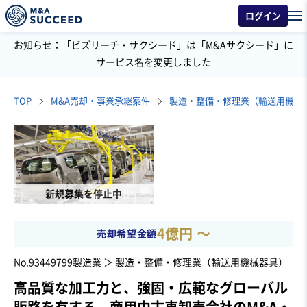
ログイン
お知らせ：「ビズリーチ・サクシード」は「M&Aサクシード」に
サービス名を変更しました
TOP
M&A売却・事業承継案件
製造・整備・修理業（輸送用機械
新規募集を停止中
4億円 〜
売却希望金額
No.93449799
製造業 ＞ 製造・整備・修理業（輸送用機械器具）
高品質な加工力と、強固・広範なグローバル
販路を有する、商用中古車卸売会社のM&A・