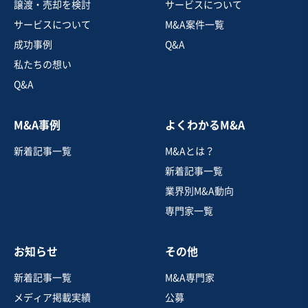
譲渡・売却を検討
サービスについて
売上高
1,000万円〜5,000万円
サービスについて
M&A案件一覧
従業員数
〜5名
成功事例
Q&A
自動車・附属品製造・卸売
産業用機械製造
私たちの想い
機械等修理・メンテナンス
Q&A
お気に入り
M&A事例
よくわかるM&A
製造・整備・修理業（輸送用機械器具）
新着記事一覧
M&Aとは？
設立50年以上の歴史を有し、船舶関連事業を営む安定経
営企業
新着記事一覧
純資産プラス
業界別M&A動向
専門家一覧
売却希望金額
1億5,000万円
お知らせ
その他
地域
四国地方
売上高
1億円～2億5,000万円
新着記事一覧
M&A専門家
従業員数
〜5名
メディア掲載実績
公募