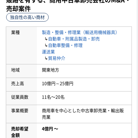
売却案件
独自性の高い商材
業種
製造・整備・修理業（輸送用機械器具）
↳
自動車・附属品製造・卸売
↳
自動車整備・修理
運送業
↳
貿易仲介
地域
関東地方
売上高
10億円～25億円
従業員数
11名〜20名
事業概要
商用車を中心とした中古車卸売業・輸出販
売業
売却希望
4億円 〜
金額